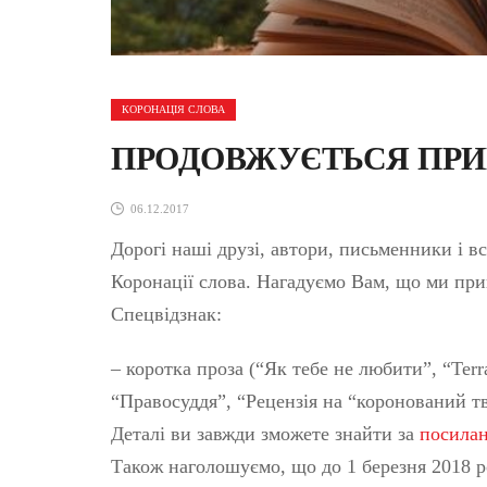
КОРОНАЦІЯ СЛОВА
ПРОДОВЖУЄТЬСЯ ПРИ
06.12.2017
Дорогі наші друзі, автори, письменники і в
Коронації слова. Нагадуємо Вам, що ми при
Спецвідзнак:
– коротка проза (“Як тебе не любити”, “Теrr
“Правосуддя”, “Рецензія на “коронований тв
Деталі ви завжди зможете знайти за
посилан
Також наголошуємо, що до 1 березня 2018 