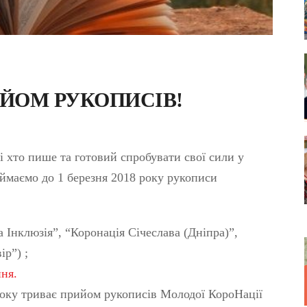
ЙОМ РУКОПИСІВ!
сі хто пише та готовий спробувати свої сили у
ймаємо до 1 березня 2018 року рукописи
a Інклюзія”, “Коронація Січеслава (Дніпра)”,
ір”) ;
ня.
року триває прийом рукописів Молодої КороНації