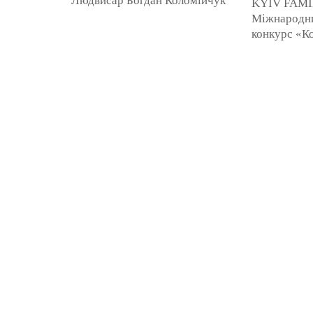
Людвисар Богдан Коломійчук
KYIV FAMI
м.Львів 2 ІІ премія Обліковець
Міжнародни
Марина Троян м.Золотоноша,
конкурс «Ко
Черкаська обл. 3 ІІІ премія ...
вересня 201
10:00 до 20
Київ, Парк «