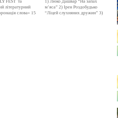
LY FEST та
1) Люко Дашвар “На запах
й літературний
м’яса” 2) Ірен Роздобудько
ронація слова» 15
“Ліцей слухняних дружин” 3)
8 року. Час: з
Володимир Лис “Соло для
:00. За адресою:
Соломії” 4) Дара ...
Позняки», вул. ...