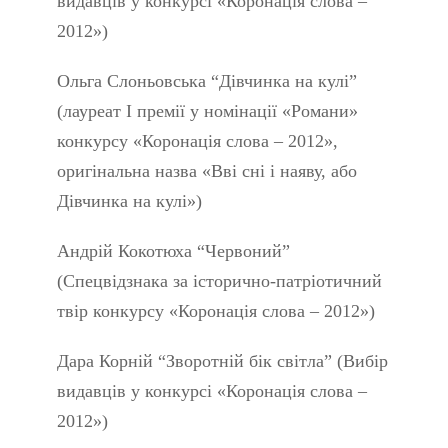
видавців у конкурсі «Коронація слова –
2012»)
Ольга Слоньовська “Дівчинка на кулі”
(лауреат І премії у номінації «Романи»
конкурсу «Коронація слова – 2012»,
оригінальна назва «Вві сні і наяву, або
Дівчинка на кулі»)
Андрій Кокотюха “Червоний”
(Спецвідзнака за історично-патріотичний
твір конкурсу «Коронація слова – 2012»)
Дара Корній “Зворотній бік світла” (Вибір
видавців у конкурсі «Коронація слова –
2012»)