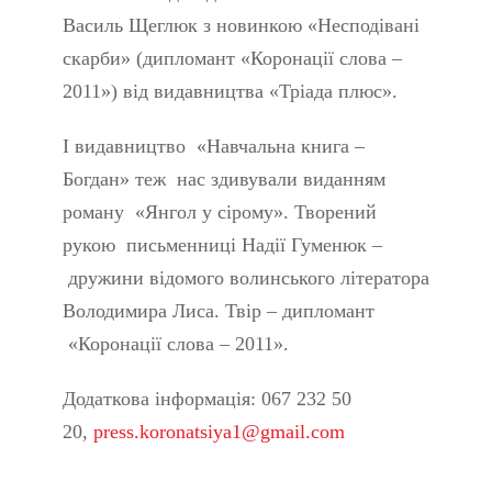
Василь Щеглюк з новинкою «Несподівані
скарби» (дипломант «Коронації слова –
2011») від видавництва «Тріада плюс».
І видавництво «Навчальна книга –
Богдан» теж нас здивували виданням
роману «Янгол у сірому». Творений
рукою письменниці Надії Гуменюк –
дружини відомого волинського літератора
Володимира Лиса. Твір – дипломант
«Коронації слова – 2011».
Додаткова інформація: 067 232 50
20,
press.koronatsiya1@gmail.com