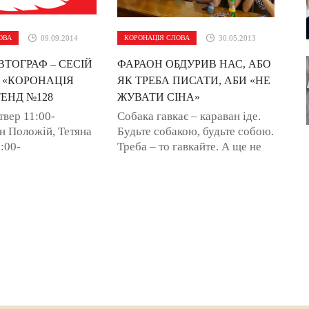
ОВА
09.09.2014
КОРОНАЦІЯ СЛОВА
30.05.2013
ВТОГРАФ – СЕСІЙ
ФАРАОН ОБДУРИВ НАС, АБО
 «КОРОНАЦІЯ
ЯК ТРЕБА ПИСАТИ, АБИ «НЕ
ЕНД №128
ЖУВАТИ СІНА»
твер 11:00-
Собака гавкає – караван іде.
н Положій, Тетяна
Будьте собакою, будьте собою.
:00-
Треба – то гавкайте. А ще не
ислав Івченко
дайте охочим обламати вам
0 Андрій
крила, і ви дізнаєтеся, що таке
втори монографії
щастя. Так ...
аїнська ...