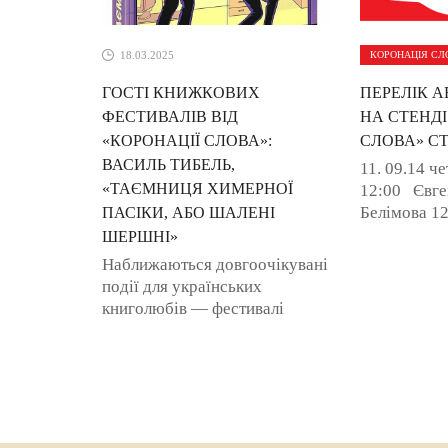
18.03.2025
КОРОНАЦІЯ СЛ
ГОСТІ КНИЖКОВИХ
ПЕРЕЛІК А
ФЕСТИВАЛІВ ВІД
НА СТЕНДІ
«КОРОНАЦІЇ СЛОВА»:
СЛОВА» СТ
ВАСИЛЬ ТИБЕЛЬ,
11. 09.14 че
«ТАЄМНИЦЯ ХИМЕРНОЇ
12:00 Євге
Белімова 12
ПАСІКИ, АБО ШАЛЕНІ
13:00 Влад
ШЕРШНІ»
13:00-14:0
Наближаються довгоочікувані
Кокотюха, а
події для українських
«Сучасна Ук
книголюбів — фестивалі
«Книжкова країна (24 — 27
квітня 2025 р.) і «Книжковий
арсенал (29 травня — 1
червня 2025 ...