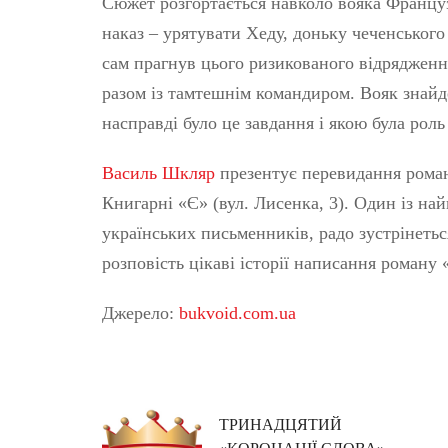
Сюжет розгортається навколо вояка Француз
наказ – урятувати Хеду, доньку чеченського
сам прагнув цього ризикованого відрядження
разом із тамтешнім командиром. Вояк знайде
насправді було це завдання і якою була рол
Василь Шкляр
презентує перевидання роману
Книгарні «Є» (вул. Лисенка, 3). Один із на
українських письменників, радо зустрінеть
розповість цікаві історії написання роману
Джерело:
bukvoid.com.ua
ТРИНАДЦЯТИЙ