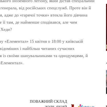
ького іноземного легіону, який дістав спеціальний
 генерала, від російських спецслужб. Проте він й
, адже до «гарячої точки» втекла його дівчина
 її там, де найменше сподівався, але чим
ь Хеди?
 «Елементал» 15 квітня о 18:00 у київській
йвідоміших і найбільш читаних сучасних
ся із своїми шанувальниками та однодумцями, й
 «Елементал».
ПОВАЖНИЙ СКЛАД