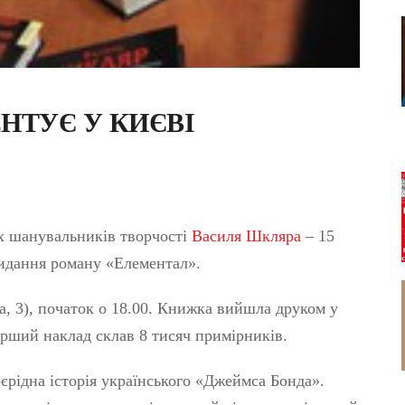
НТУЄ У КИЄВІ
х шанувальників творчості
Василя Шкляра
– 15
видання роману «Елементал».
а, 3), початок о 18.00. Книжка вийшла друком у
ерший наклад склав 8 тисяч примірників.
єрідна історія українського «Джеймса Бонда».