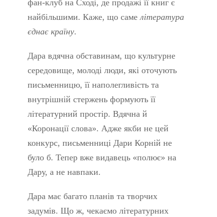
фан-клуб на Сході, де продажі її книг є
найбільшими. Каже, що саме
література
єднає країну
.
Дара вдячна обставинам, що культурне
середовище, молоді люди, які оточують
письменницю, її наполегливість та
внутрішній стержень формують її
літературний простір. Вдячна й
«Коронації слова». Адже якби не цей
конкурс, письменниці Дари Корній не
було б. Тепер вже видавець «полює» на
Дару, а не навпаки.
Дара має багато планів та творчих
задумів. Що ж, чекаємо літературних