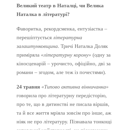
Великий театр в Наталці, чи Велика
Наталка в літературі?
Фаворитка, рекордсменка, ентузіастка –
перешіптується
літературна
залаштунковщина
. Тричі Наталка Доляк
приміряла
«літературну корону»
(одну за
кіносценарій – урочисто, офіційно, дві за
романи – згодом, але теж із почестями).
24 травня
«Типово активна вінничанка»
говорила про літературну передісторію,
про те, що в дитинстві не писала віршів,
та й все життя мріяла зовсім про інше, аж
ніяк не про літературу. Пізнавала тонкощі