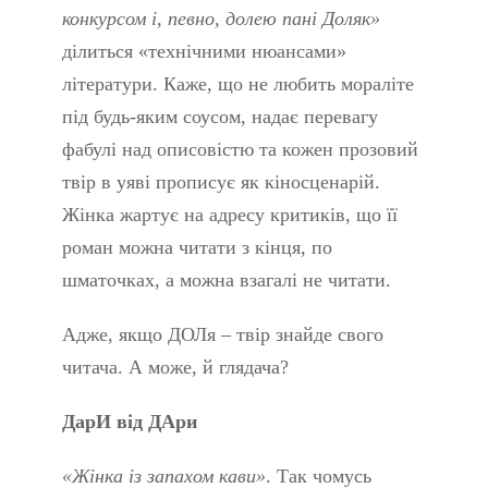
конкурсом і, певно, долею пані Доляк»
ділиться «технічними нюансами»
літератури. Каже, що не любить мораліте
під будь-яким соусом, надає перевагу
фабулі над описовістю та кожен прозовий
твір в уяві прописує як кіносценарій.
Жінка жартує на адресу критиків, що її
роман можна читати з кінця, по
шматочках, а можна взагалі не читати.
Адже, якщо ДОЛя – твір знайде свого
читача. А може, й глядача?
ДарИ від ДАри
«Жінка із запахом кави»
. Так чомусь