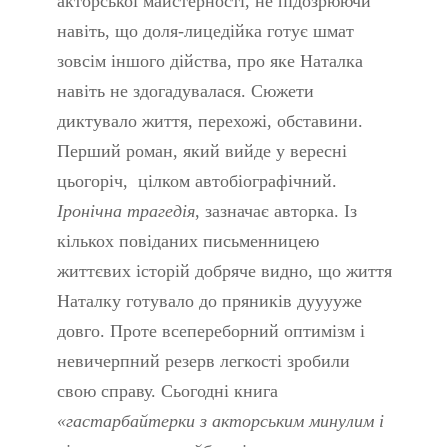
акторської майстерності, не підозрюючи
навіть, що доля-лицедійка готує шмат
зовсім іншого дійства, про яке Наталка
навіть не здогадувалася. Сюжети
диктувало життя, перехожі, обставини.
Перший роман, який вийде у вересні
цьогоріч, цілком автобіографічний.
Іронічна трагедія
, зазначає авторка. Із
кількох повіданих письменницею
життєвих історій добряче видно, що життя
Наталку готувало до пряників дууууже
довго. Проте всепереборний оптимізм і
невичерпний резерв легкості зробили
свою справу. Сьогодні книга
«гастарбайтерки з акторським минулим і