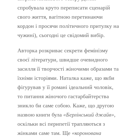
спробувала круто переписати сценарій
свого життя, вагітною перетинаючи
кордон і просячи політичного притулку на
чужині), сьогодні це свідомий вибір.
Авторка розкриває секрети фемінізму
своєї літератури, швидше очевидного
засилля її творчості жіночими образами та
їхніми історіями. Наталка каже, що якби
фігурував у її романі ідеальний чоловік,
то питання жіночого гастарбайтерства
зникло би саме собою. Каже, що другою
назвою книги була
«Берлінський джайв»
,
оскільки всі перипетії трапляються з
жінками саме там. Ще
«коронована