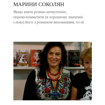
МАРИНИ СОКОЛЯН
Якщо взяти роман-антиутопію,
переколошматити (в хорошому значенні
слова) його з романом-вихованням, то ні
мало, ні багато отримаємо «гарпію», точніше
її серце. А ...