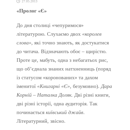
27.05.2013
«Пролог «Є»
До дня столиці «чепуримося»
літературою. Слухаємо двох
«королев
слова»
, які точно знають, як достукатися
до читача. Відзначають обоє – щирістю.
Проте це, мабуть, одна з небагатьох рис,
що об’єднала знаних натхненниць (поряд
із статусом «коронованих» та дахом
іменитої
«Книгарні «Є»
, безумовно).
Дара
Корній – Наталка Доляк.
Дві різні книги,
дві різні історії, одна аудиторія. Так
починається
київський джайв
.
Літературний, звісно.