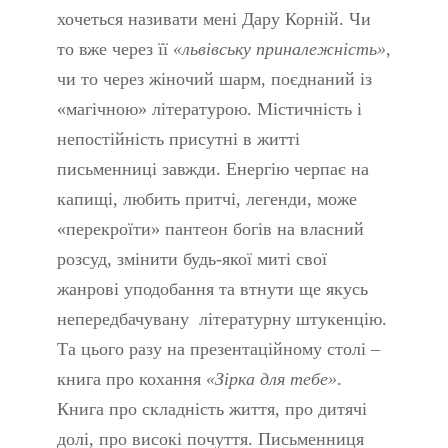
хочеться називати мені Дару Корній. Чи
то вже через її
«львівську приналежність»
,
чи то через жіночий шарм, поєднаний із
«магічною» літературою. Містичність і
непостійність присутні в житті
письменниці завжди. Енергію черпає на
капищі, любить притчі, легенди, може
«перекроїти» пантеон богів на власний
розсуд, змінити будь-якої миті свої
жанрові уподобання та втнути ще якусь
непередбачувану літературну штукенцію.
Та цього разу на презентаційному столі –
книга про кохання
«Зірка для тебе»
.
Книга про складність життя, про дитячі
долі, про високі почуття. Письменниця