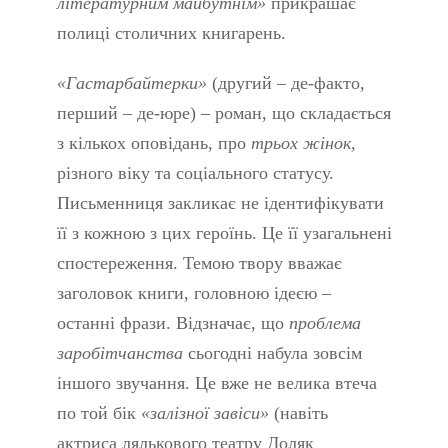
літературним майбутнім»
прикрашає
полиці столичних книгарень.
«Гастарбайтерки»
(другий – де-факто,
перший – де-юре) – роман, що складається
з кількох оповідань, про
трьох жінок
,
різного віку та соціального статусу.
Письменниця закликає не ідентифікувати
її з кожною з цих героїнь. Це її узагальнені
спостереження. Темою твору вважає
заголовок книги, головною ідеєю –
останні фрази. Відзначає, що
проблема
заробітчанства
сьогодні набула зовсім
іншого звучання. Це вже не велика втеча
по той бік
«залізної завіси»
(навіть
актриса лялькового театру Доляк