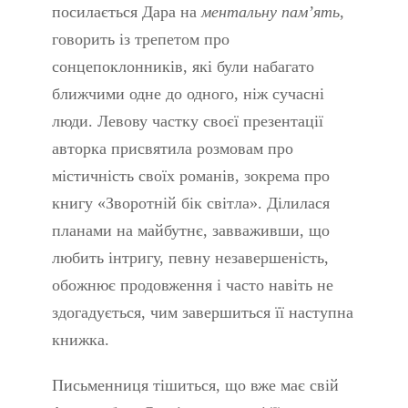
посилається Дара на
ментальну пам’ять
,
говорить із трепетом про
сонцепоклонників, які були набагато
ближчими одне до одного, ніж сучасні
люди. Левову частку своєї презентації
авторка присвятила розмовам про
містичність своїх романів, зокрема про
книгу «Зворотній бік світла». Ділилася
планами на майбутнє, завваживши, що
любить інтригу, певну незавершеність,
обожнює продовження і часто навіть не
здогадується, чим завершиться її наступна
книжка.
Письменниця тішиться, що вже має свій