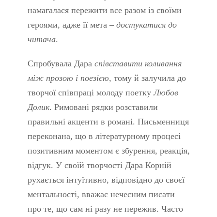
намагалася пережити все разом із своїми
героями, адже її мета –
достукатися до
читача
.
Спробувала Дара
співставити коливання
між прозою і поезією
, тому й залучила до
творчої співпраці молоду поетку
Любов
Долик
. Римовані рядки розставили
правильні акценти в романі. Письменниця
переконана, що в літературному процесі
позитивним моментом є збурення, реакція,
відгук. У своїй творчості Дара Корній
рухається інтуїтивно, відповідно до своєї
ментальності, вважає нечесним писати
про те, що сам ні разу не пережив. Часто