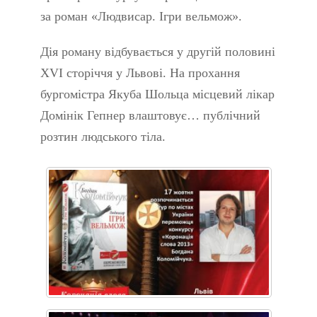
за роман «Людвисар. Ігри вельмож».
Дія роману відбувається у другій половині
XVI сторіччя у Львові. На прохання
бургомістра Якуба Шольца місцевий лікар
Домінік Гепнер влаштовує… публічний
розтин людського тіла.