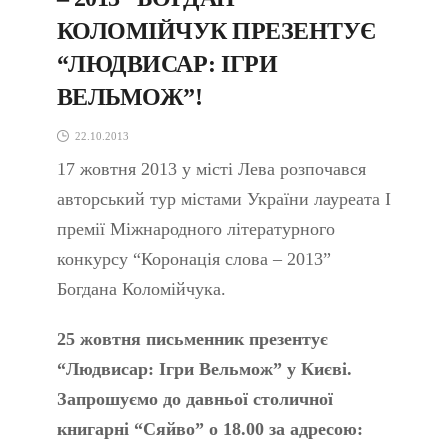
КОЛОМІЙЧУК ПРЕЗЕНТУЄ
“ЛЮДВИСАР: ІГРИ
ВЕЛЬМОЖ”!
22.10.2013
17 жовтня 2013 у місті Лева розпочався
авторський тур містами України лауреата І
премії Міжнародного літературного
конкурсу “Коронація слова – 2013”
Богдана Коломійчука.
25 жовтня письменник презентує
“Людвисар: Ігри Вельмож” у Києві.
Запрошуємо до давньої столичної
книгарні “Сяйво” о 18.00 за адресою: