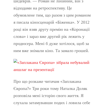
шедеврів. — Роман не лінійний, він з
відходами на ретроспективу. Це
обумовлене тим, що разом з цим романом
я писала кіносценарій «Біженка». У 2012
році він взяв другу премію на «Коронації
слова» і зараз вже другий рік лежить у
продюсера. Мені б дуже хотілося, щоб за
ним вже знімали кіно. Та замало грошей.
Про що розкаже читачам «Заплакана
Європа?» Три роки тому Наталка Доляк
розповіла мені історію свого життя. Я
слухала затамувавши подих і ловила себе