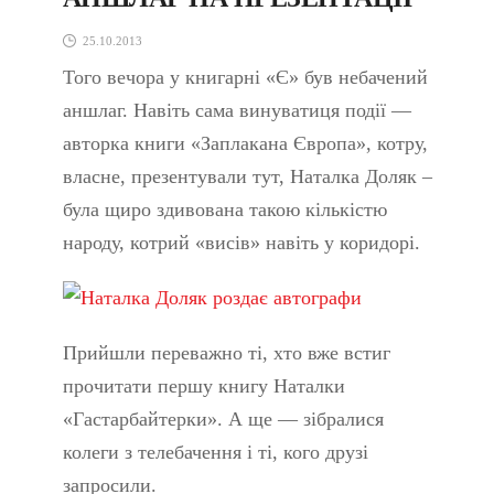
25.10.2013
Того вечора у книгарні «Є» був небачений
аншлаг. Навіть сама винуватиця події —
авторка книги «Заплакана Європа», котру,
власне, презентували тут, Наталка Доляк –
була щиро здивована такою кількістю
народу, котрий «висів» навіть у коридорі.
Прийшли переважно ті, хто вже встиг
прочитати першу книгу Наталки
«Гастарбайтерки». А ще — зібралися
колеги з телебачення і ті, кого друзі
запросили.