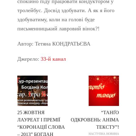
спокійно піду працювати кондуктором у
тролейбус. Досвід здобувати. А як я його
здобуватиму, коли на голові буде
письменницький лавровий вінок?!
Автор: Тетяна КОНДРАТЬЄВА
Джерело:
33-й канал
25 ЖОВТНЯ
“ТАНҐО
ЛАУРЕАТ І ПРЕМІЇ
ОДКРОВЕНЬ: АНІМА
“КОРОНАЦІЇ СЛОВА
ТЕКСТУ”!
– 2013” БОГДАН
НАСТУПНА НОВИНА