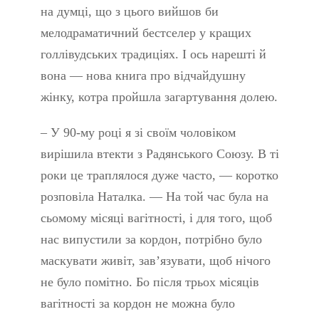
на думці, що з цього вийшов би
мелодраматичний бестселер у кращих
голлівудських традиціях. І ось нарешті й
вона — нова книга про відчайдушну
жінку, котра пройшла загартування долею.
– У 90-му році я зі своїм чоловіком
вирішила втекти з Радянського Союзу. В ті
роки це траплялося дуже часто, — коротко
розповіла Наталка. — На той час була на
сьомому місяці вагітності, і для того, щоб
нас випустили за кордон, потрібно було
маскувати живіт, зав’язувати, щоб нічого
не було помітно. Бо після трьох місяців
вагітності за кордон не можна було