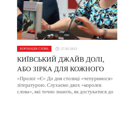
КОРОНАЦІЯ СЛОВА
27.05.2013
КИЇВСЬКИЙ ДЖАЙВ ДОЛІ,
АБО ЗІРКА ДЛЯ КОЖНОГО
«Пролог «Є» До дня столиці «чепуримося»
літературою. Слухаємо двох «королев
слова», які точно знають, як достукатися до
читача. Відзначають обоє – щирістю. Проте
це, ...