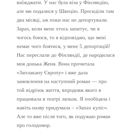
виїжджати. У нас була віза у Фінляндію,
але ми подалися у Швецію. Просиділи там
два місяці, аж поки нас не депортували.
Зараз, коли мене хтось запитує, чи я
чогось боюся, то я відповідаю, що мені
немає чого боятися, у мене 5 депортацій!
Нас переслали до Фінляндії, де народилася
моя донька Женя. Вона прочитала
«Заплакану Європу» і вже дала
замовлення на наступний роман — про
той відрізок життя, впродовж якого я
працювала в театрі ляльок. Я пообіцяла і
навіть назву придумала – «Запах куліс».
Але то вже після того, як подужаю роман
про голодомор.