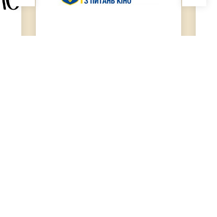
FACEBOOK
TWITTER
INSTAGRAM
YOUTUBE
© 2025 Коронація слова. Усі права збережені | Розробка сайту
Activemedia