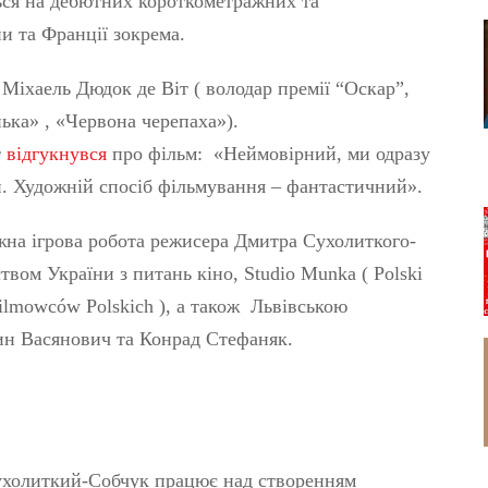
ться на дебютних короткометражних та
и та Франції зокрема.
Міхаель Дюдок де Віт ( володар премії “Оскар”,
ька» , «Червона черепаха»).
т
відгукнувся
про фільм: «Неймовірний, ми одразу
. Художній спосіб фільмування – фантастичний».
на ігрова робота режисера Дмитра Сухолиткого-
вом України з питань кіно, Studio Munka ( Polski
Filmowców Polskich ), а також Львівською
ин Васянович та Конрад Стефаняк.
ухолиткий-Собчук працює над створенням