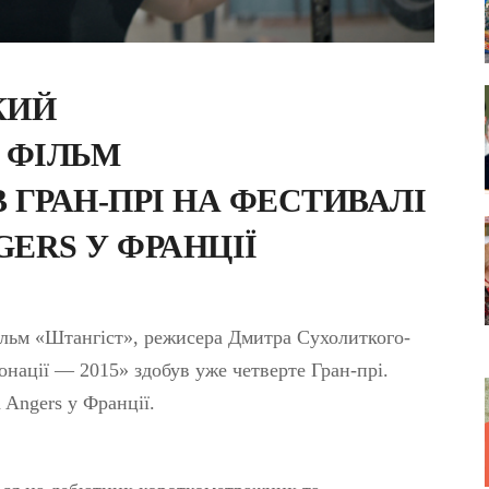
КИЙ
 ФІЛЬМ
 ГРАН-ПРІ НА ФЕСТИВАЛІ
GERS У ФРАНЦІЇ
льм «Штангіст», режисера Дмитра Сухолиткого-
онації — 2015» здобув уже четверте Гран-прі.
à Angers у Франції.