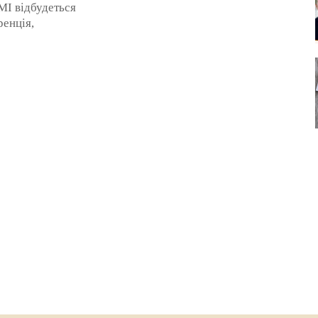
видавців коронований
І відбудеться
книжковий врожай: Елеонорі
енція,
Сімоновій ( Нора-Друк),
: 18-ій Урочистій
Світлані ...
нагородження
 слова»7 червня