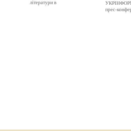
літератури в
УКРІНФОРМ
“ПінчукАртЦентрі”.
прес-конфер
Впевнена, що кожен зможе
присвячена
знайти серед цих заходів щось
Церемонії 
цікаве, бо ...
«Коронація
2018, яка ...