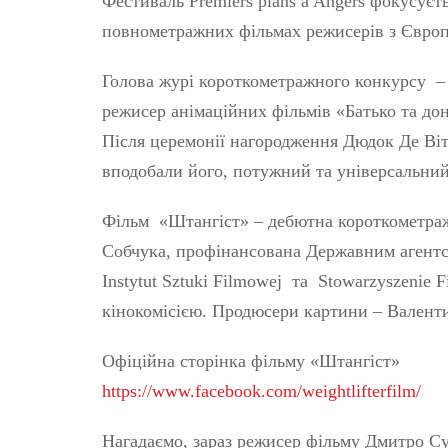
Фестиваль Premiers plans à Angers фокусує
повнометражних фільмах режисерів з Європ
Голова журі короткометражного конкурсу – 
режисер анімаційних фільмів «Батько та дон
Після церемонії нагородження Дюдок Де Ві
вподобали його, потужний та універсальний
Фільм «Штангіст» – дебютна короткометраж
Собчука, профінансована Державним агентст
Instytut Sztuki Filmowej та Stowarzyszenie 
кінокомісією. Продюсери картини – Валент
Офіційна сторінка фільму «Штангіст»
https://www.facebook.com/weightlifterfilm/
Нагадаємо, зараз режисер фільму Дмитро С