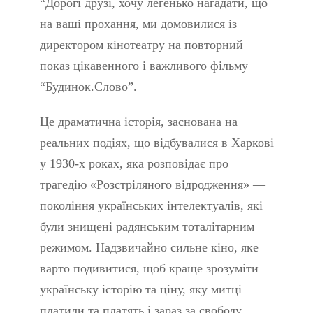
“Дорогі друзі, хочу легенько нагадати, що
на ваші прохання, ми домовилися із
директором кінотеатру на повторний
показ цікавенного і важливого фільму
“Будинок.Слово”.
Це драматична історія, заснована на
реальних подіях, що відбувалися в Харкові
у 1930-х роках, яка розповідає про
трагедію «Розстріляного відродження» —
покоління українських інтелектуалів, які
були знищені радянським тоталітарним
режимом. Надзвичайно сильне кіно, яке
варто подивитися, щоб краще зрозуміти
українську історію та ціну, яку митці
платили та платять і зараз за свободу