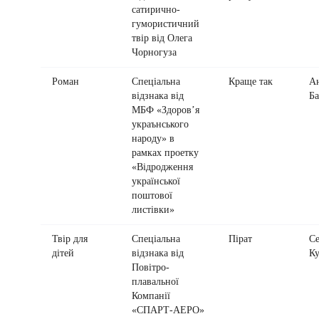
сатирично-
гумористичний
твір від Олега
Чорногуза
Роман
Спеціальна
Краще так
А
відзнака від
Ба
МБФ «Здоров’я
украънського
народу» в
рамках проетку
«Відродження
української
поштової
листівки»
Твір для
Спеціальна
Пірат
Се
дітей
відзнака від
К
Повітро-
плавальної
Компанії
«СПАРТ-АЕРО»