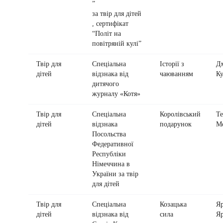
”
за твір для дітей
, сертифікат
“Політ на
повітряній кулі”
Твір для
Спеціальна
Історії з
Д
дітей
відзнака від
чаюванням
Ку
дитячого
журналу «Котя»
Твір для
Спеціальна
Королівський
Те
дітей
відзнака
подарунок
М
Посольства
Федеративної
Республіки
Німеччина в
України за твір
для дітей
Твір для
Спеціальна
Козацька
Яр
дітей
відзнака від
сила
Я