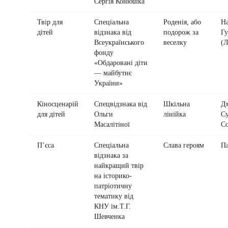
Сергія Конюшка
Твір для
Спеціальна
Роденія, або
На
дітей
відзнака від
подорож за
Г
Всеукраїнського
веселку
(Л
фонду
«Обдаровані діти
— майбутнє
України»
Кіносценарій
Спецвідзнака від
Шкільна
Д
для дітей
Ольги
лінійка
Су
Масалітіної
Со
П’єса
Спеціальна
Слава героям
Па
відзнака за
найкращий твір
на історико-
патріотичну
тематику від
КНУ ім.Т.Г.
Шевченка