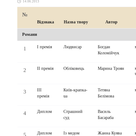
14.06.2013
№
Відзнака
Назва твору
Автор
Романи
І премія
Людвисар
Богдан
1
Коломійчук
ІІ премія
Обліковець
Марина Троян
2
ІІІ
Київ-крапка-
Тетяна
3
премія
ua
Белімова
Диплом
Страшний
Василь
4
суд
Басараба
Диплом
Із медом
Жанна Куява
5