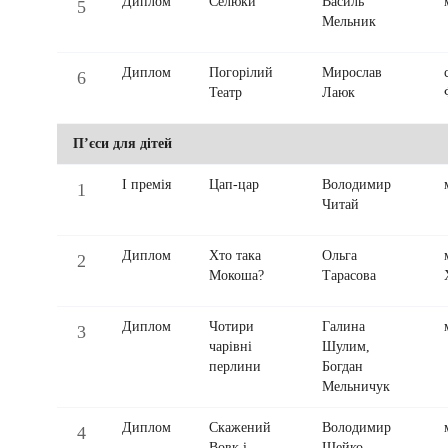
Диплом
Селюки
Василь
5
Мельник
Диплом
Погорілий
Мирослав
6
Театр
Лаюк
П’єси для дітей
І премія
Цап-цар
Володимир
1
Читай
Диплом
Хто така
Ольга
2
Мокоша?
Тарасова
Диплом
Чотири
Галина
3
чарівні
Шулим,
перлини
Богдан
Мельничук
Диплом
Скажений
Володимир
4
Вовк і
Шейко