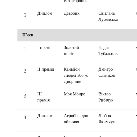
Котигорошка
Диплом
Дзьобик
Світлана
5
Лубянська
П’єси
І премія
Золотий
Надія
1
поріг
Тубальцева
ІІ премія
Каньйон
Дмитро
2
Людей або ж
Єльніков
Дворище
ІІІ
Моя Монро
Віктор
3
премія
Рибачук
Диплом
Аеробіка для
Любов
4
обличчя
Якимчук