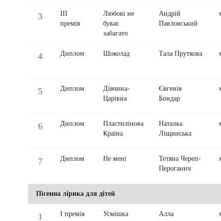
ІІІ
Любові не
Андрій
3
премія
буває
Павловський
забагато
Диплом
Шоколад
Тала Пруткова
4
Диплом
Дівчина-
Євгенія
5
Царівна
Бондар
Диплом
Пластилінова
Наталка
6
Країна
Ліщинська
Диплом
Не мені
Тетяна Череп-
7
Пероганич
Пісенна лірика для дітей
І премія
Усмішка
Алла
1