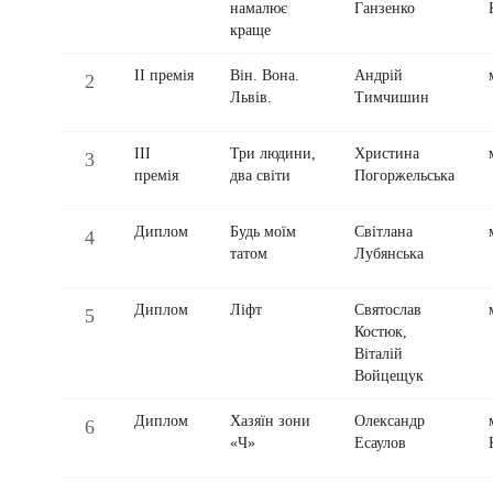
намалює
Ганзенко
краще
ІІ премія
Він. Вона.
Андрій
2
Львів.
Тимчишин
ІІІ
Три людини,
Христина
3
премія
два світи
Погоржельська
Диплом
Будь моїм
Світлана
4
татом
Лубянська
Диплом
Ліфт
Святослав
5
Костюк,
Віталій
Войцещук
Диплом
Хазяїн зони
Олександр
6
«Ч»
Есаулов