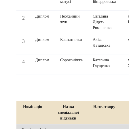
матусі
Бінцаровська
Диплом
Неохайний
Світлана
2
жук
Дідух-
Романенко
Диплом
Каштанчики
Аліса
3
Латанська
Диплом
Сороконіжка
Катерина
4
Глущенко
Номінація
Назва
Назватвору
спеціальної
відзнаки