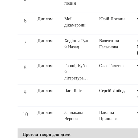
полин
Диплом
Мої
Юрій Логвин
6
дікамерони
Диплом
Ходіння Туди
Валентина
7
й Назад
Гальянова
Диплом
Гроші, Куба
Олег Галетка
8
й
література…
Диплом
Час Ліліт
Сергій Лобода
9
Диплом
Заплакана
Павліна
10
Верона
Пришлюк
Прозові твори для дітей