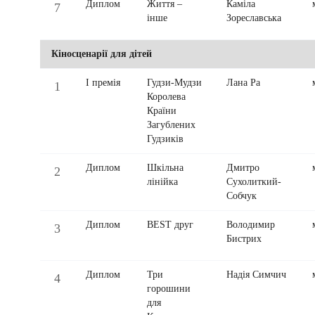
Диплом
Життя –
Каміла
7
інше
Зореславська
Кіносценарії для дітей
І премія
Гудзи-Мудзи
Лана Ра
1
Королева
Країни
Загублених
Гудзиків
Диплом
Шкільна
Дмитро
2
лінійка
Сухолиткий-
Собчук
Диплом
BEST друг
Володимир
3
Бистрих
Диплом
Три
Надія Симчич
4
горошини
для