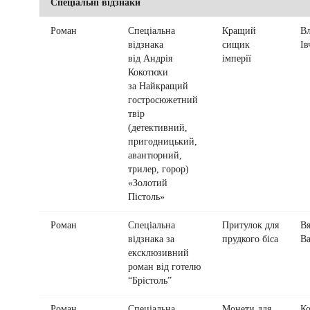
Спеціальні відзнаки
Роман
Спеціальна
Кращий
Вл
відзнака
сищик
Ів
від Андрія
імперії
Кокотюхи
за Найкращий
гостросюжетний
твір
(детективний,
пригодницький,
авантюрний,
трилер, горор)
«Золотий
Пістоль»
Роман
Спеціальна
Притулок для
Вя
відзнака за
прудкого біса
Ва
ексклюзивний
роман від готелю
“Брістоль”
Роман
Спеціальна
Монети для
Ко