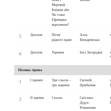
Мертвий
Боцман або
Чи стане
Ефемерка
королевою?
Диплом
Пісня
Алла
5
рідного краю
Бінцаровська
Диплом
Теремок
Інга Загородня
6
Пісенна лірика
І премія
Три сльози –
Євгеній
1
три жарини
Цимбалюк
ІІ премія
Спалах
Світлана
2
Дідух-
Романенко