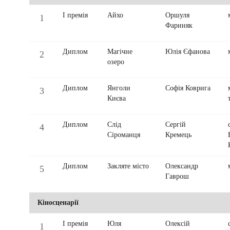
І премія
Айхо
Оршуля
1
Фариняк
Диплом
Магічне
Юлія Єфанова
2
озеро
Диплом
Янголи
Софія Коврига
3
Києва
Диплом
Слід
Сергій
4
Сіроманця
Кремець
Диплом
Закляте місто
Олександр
5
Гаврош
Кіносценарії
І премія
Юля
Олексій
1