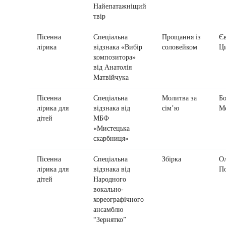
Найепатажніщий
твір
Пісенна
Спеціальна
Прощання із
Єв
лірика
відзнака «Вибір
соловейком
Ц
композитора»
від Анатолія
Матвійчука
Пісенна
Спеціальна
Молитва за
Бо
лірика для
відзнака від
сім’ю
М
дітей
МБФ
«Мистецька
скарбниця»
Пісенна
Спеціальна
Збірка
О
лірика для
відзнака від
По
дітей
Народного
вокально-
хореографічного
ансамблю
“Зернятко”