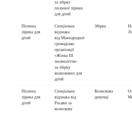
за збірку
пісенної лірики
для дітей
Пісенна
Спеціальна
Збірка
На
лірика для
відзнака
Ло
дітей
від Міжнародної
громадсько
організації
«Жінка ІІІ
тисячоліття»
за збірку
колискових для
дітей
Пісенна
Спеціальна
Колискова
Ол
лірика для
відзнака від
донечці
М
дітей
Росави за
колискову