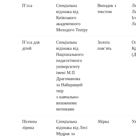
П’єса
Спеціальна
Випадок з
Л
відзнака від
текстом
Ли
Київського
Іг
академічного
Л
Молодого Театру
П’єса для
Спеціальна
Золота
Ол
дітей
відзнака від
пам’ять
Кр
Національного
(Д
педагогічного
університету
імені М.П.
Драгоманова
за Найкращий
твір
з навчально-
виховними
мотивами
Пісенна
Спеціальна
Збірка
Ул
лірика
відзнака від Лесі
Мудрак за