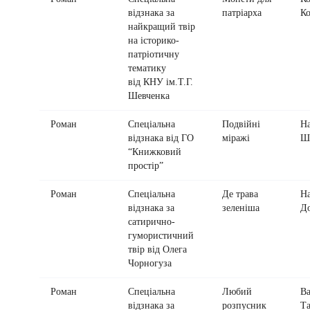
відзнака за
патріарха
Ко
найкращий твір
на історико-
патріотичну
тематику
від КНУ ім.Т.Г.
Шевченка
Роман
Спеціальна
Подвійні
На
відзнака від ГО
міражі
Ш
“Книжковий
простір”
Роман
Спеціальна
Де трава
На
відзнака за
зеленіша
Д
сатирично-
гумористичний
твір від Олега
Чорногуза
Роман
Спеціальна
Любий
Ва
відзнака за
розпусник
Та