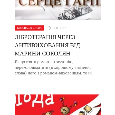
КОРОНАЦІЯ СЛОВА
12.06.2013
ЛІБРОТЕРАПІЯ ЧЕРЕЗ
АНТИВИХОВАННЯ ВІД
МАРИНИ СОКОЛЯН
Якщо взяти роман-антиутопію,
переколошматити (в хорошому значенні
слова) його з романом-вихованням, то ні
мало, ні багато отримаємо «гарпію», точніше
її серце. А ...