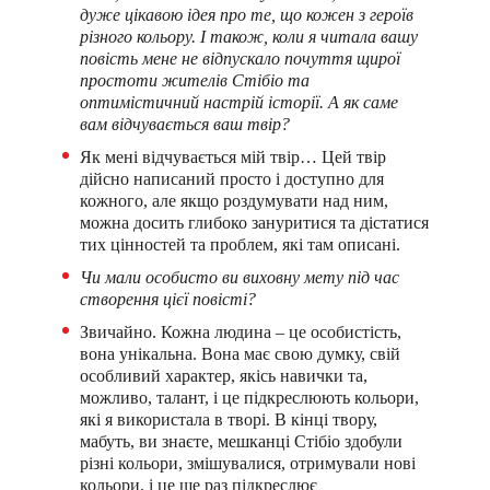
дуже цікавою ідея про те, що кожен з героїв
різного кольору. І також, коли я читала вашу
повість мене не відпускало почуття щирої
простоти жителів Стібіо та
оптимістичний настрій історії. А як саме
вам відчувається ваш твір?
Як мені відчувається мій твір… Цей твір
дійсно написаний просто і доступно для
кожного, але якщо роздумувати над ним,
можна досить глибоко зануритися та дістатися
тих цінностей та проблем, які там описані.
Чи мали особисто ви виховну мету під час
створення цієї повісті?
Звичайно. Кожна людина – це особистість,
вона унікальна. Вона має свою думку, свій
особливий характер, якісь навички та,
можливо, талант, і це підкреслюють кольори,
які я використала в творі. В кінці твору,
мабуть, ви знаєте, мешканці Стібіо здобули
різні кольори, змішувалися, отримували нові
кольори, і це ще раз підкреслює