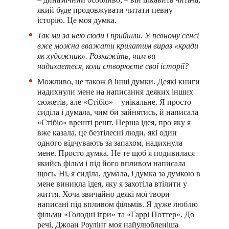
який буде продовжувати читати певну
історію. Це моя думка.
Так ми за нею сюди і прийшли.
У певному сенсі
вже можна вважати крилатим вираз «кради
як художник». Розкажіть, чим ви
надихаєтеся, коли створюєте свої історії?
Можливо, це також й інші думки. Деякі книги
надихнули мене на написання деяких інших
сюжетів, але «Стібіо» – унікальне. Я просто
сиділа і думала, чим би зайнятись, й написала
«Стібіо» врешті решт. Перша ідея, про яку я
вже казала, це безтілесні люди, які один
одного відчувають за запахом, надихнула
мене. Просто думка. Не те щоб я подивилася
якийсь фільм і під його впливом написала
щось. Ні, я сиділа, думала, і думка за думкою в
мене виникла ідея, яку я захотіла втілити у
життя. Хоча звичайно деякі мої твори
написані під впливом фільмів. Я дуже люблю
фільми «Голодні ігри» та «Гаррі Поттер». До
речі, Джоан Роулінг моя найулюбленіша