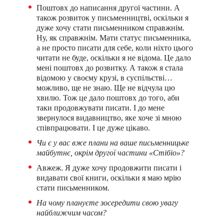
Поштовх до написання другої частини. А
також розвиток у письменництві, оскільки я
дуже хочу стати письменником справжнім.
Ну, як справжнім. Мати статус письменника,
а не просто писати для себе, коли ніхто цього
читати не буде, оскільки я не відома. Це дало
мені поштовх до розвитку. А також я стала
відомою у своєму крузі, в суспільстві…
можливо, ще не знаю. Ще не відчула цю
хвилю. Тож це дало поштовх до того, аби
таки продовжувати писати. І до мене
звернулося видавництво, яке хоче зі мною
співпрацювати. І це дуже цікаво.
Чи є у вас вже плани на ваше письменницьке
майбутнє, окрім другої частини «Стібіо»?
Авжеж. Я дуже хочу продовжити писати і
видавати свої книги, оскільки я маю мрію
стати письменником.
На чому плануєте зосередити свою увагу
найближчим часом?