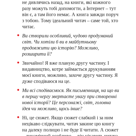
не дивлячись назад, на книги, які кожного
разу можуть тобі допомогти, а Інтернет – тут
він є, а там його немає. А книга завжди поруч
з тобою. Тому ідеальний читач – саме той, хто
читає.
Ви створили особливий, чудово продуманий
світ. Чи хотіли б ви в майбутньому
продовжити цю історію? Можливо,
розширити її?
Звичайно! Я вже планую другу частину. І
видавництво, котре займається друкуванням
моєї книги, можливо, захоче другу частину. Я
дуже сподіваюся на це.
Ми всі сподіваємося.
Як письменниця, на що ви
в першу чергу звертаєте увагу при створенні
нової історії? Це персонажі, світ, головна
ідея чи можливо, щось інше?
Ні, це сюжет. Якщо сюжет слабкий і за ним
нецікаво слідкувати, читач закине цю книгу
на далеку полицю і не буде її читати. А сюжет
– динамічний особливо, – він цікавить читача,