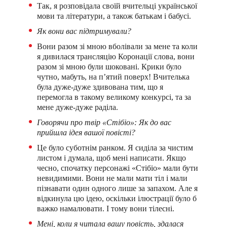
Так, я розповідала своїй вчительці української
мови та літератури, а також батькам і бабусі.
Як вони вас підтримували?
Вони разом зі мною вболівали за мене та коли
я дивилася трансляцію Коронації слова, вони
разом зі мною були шоковані. Крики було
чутно, мабуть, на п’ятий поверх! Вчителька
була дуже-дуже здивована тим, що я
перемогла в такому великому конкурсі, та за
мене дуже-дуже раділа.
Говорячи про твір «Стібіо»: Як до вас
прийшла ідея вашої повісті?
Це було суботнім ранком. Я сиділа за чистим
листом і думала, щоб мені написати. Якщо
чесно, спочатку персонажі «Стібіо» мали бути
невидимими. Вони не мали мати тіл і мали
пізнавати один одного лише за запахом. Але я
відкинула цю ідею, оскільки ілюстрації було б
важко намалювати. І тому вони тілесні.
Мені, коли я читала вашу повість, здалася