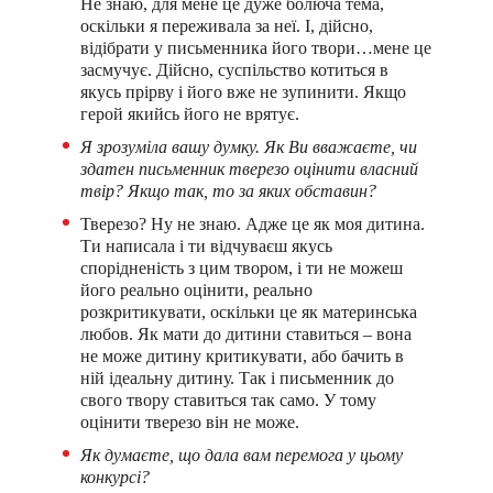
Не знаю, для мене це дуже болюча тема,
оскільки я переживала за неї. І, дійсно,
відібрати у письменника його твори…мене це
засмучує. Дійсно, суспільство котиться в
якусь прірву і його вже не зупинити. Якщо
герой якийсь його не врятує.
Я зрозуміла вашу думку.
Як Ви вважаєте, чи
здатен письменник тверезо оцінити власний
твір? Якщо так, то за яких обставин?
Тверезо? Ну не знаю. Адже це як моя дитина.
Ти написала і ти відчуваєш якусь
спорідненість з цим твором, і ти не можеш
його реально оцінити, реально
розкритикувати, оскільки це як материнська
любов. Як мати до дитини ставиться – вона
не може дитину критикувати, або бачить в
ній ідеальну дитину. Так і письменник до
свого твору ставиться так само. У тому
оцінити тверезо він не може.
Як думаєте, що дала вам перемога у цьому
конкурсі?