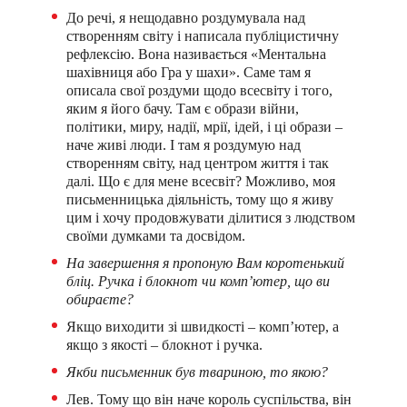
До речі, я нещодавно роздумувала над
створенням світу і написала публіцистичну
рефлексію. Вона називається «Ментальна
шахівниця або Гра у шахи». Саме там я
описала свої роздуми щодо всесвіту і того,
яким я його бачу. Там є образи війни,
політики, миру, надії, мрії, ідей, і ці образи –
наче живі люди. І там я роздумую над
створенням світу, над центром життя і так
далі. Що є для мене всесвіт? Можливо, моя
письменницька діяльність, тому що я живу
цим і хочу продовжувати ділитися з людством
своїми думками та досвідом.
На завершення я пропоную Вам коротенький
бліц. Ручка і блокнот чи комп’ютер, що ви
обираєте?
Якщо виходити зі швидкості – комп’ютер, а
якщо з якості – блокнот і ручка.
Якби письменник був твариною, то якою?
Лев. Тому що він наче король суспільства, він