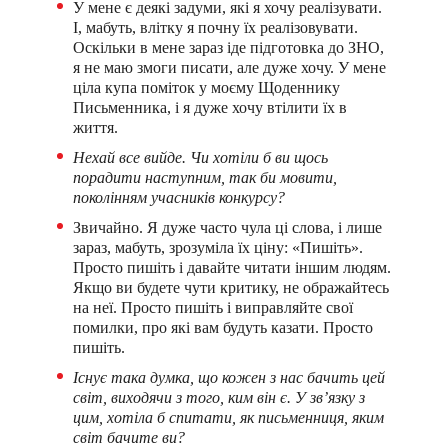
У мене є деякі задуми, які я хочу реалізувати.
І, мабуть, влітку я почну їх реалізовувати.
Оскільки в мене зараз іде підготовка до ЗНО,
я не маю змоги писати, але дуже хочу. У мене
ціла купа поміток у моєму Щоденнику
Письменника, і я дуже хочу втілити їх в
життя.
Нехай все вийде. Чи хотіли б ви щось
порадити наступним, так би мовити,
поколінням учасників конкурсу?
Звичайно. Я дуже часто чула ці слова, і лише
зараз, мабуть, зрозуміла їх ціну: «Пишіть».
Просто пишіть і давайте читати іншим людям.
Якщо ви будете чути критику, не ображайтесь
на неї. Просто пишіть і виправляйте свої
помилки, про які вам будуть казати. Просто
пишіть.
Існує така думка, що кожен з нас бачить цей
світ, виходячи з того, ким він є. У зв’язку з
цим, хотіла б спитати, як письменниця, яким
світ бачите ви?