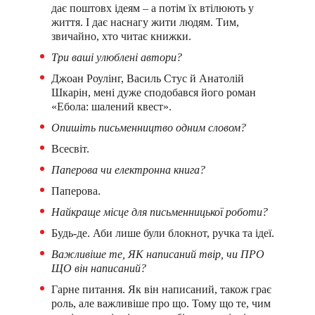
дає поштовх ідеям – а потім їх втілюють у
життя. І дає наснагу жити людям. Тим,
звичайно, хто читає книжки.
Три ваші улюблені автори?
Джоан Роулінг, Василь Стус й Анатолій
Шкарін, мені дуже сподобався його роман
«Ебола: шалений квест».
Опишіть письменництво одним словом?
Всесвіт.
Паперова чи електронна книга?
Паперова.
Найкраще місце для письменницької роботи?
Будь-де. Аби лише були блокнот, ручка та ідеї.
Важливіше те, ЯК написаний твір, чи ПРО
ЩО він написаний?
Гарне питання. Як він написаний, також грає
роль, але важливіше про що. Тому що те, чим