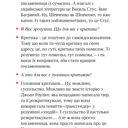
письменниця із сучасних. А взагалі з
української літератури це Василь Стус, Іван
Багряний. Ну, Шевченко як Шевченко, то вже
канон. Із таких найзнаменитіших, то це Стус.
Я Вас зрозуміла.
Що для вас є критика?
Критика – це поштовх до самовдосконалення.
Тому що коли ти чуєш критику на свою
адресу, це, по суті, критика твоїх помилок. Ті
розумієш: тут помилка, тут помилка, – і ти
маєш їх виправити, аби стати кращим
письменником.
А хто для вас є головним критиком?
Головним критиком…Ну, можливо,
суспільство. Можливо ви знаєте історію з
Джоан Роулінг, яка нещодавно написала твір,
та її розкритикували, тому що вона
використала поняття «трансгендер» у
розумінні «злодій». І суспільство її настільки
розкритикувало… Але ж вона просто
письменниця, вона просто написала про це.