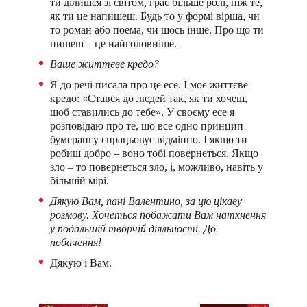
ти ділишся зі світом, грає більше ролі, ніж те,
як ти це напишеш. Будь то у формі вірша, чи
то роман або поема, чи щось інше. Про що ти
пишеш – це найголовніше.
Ваше життєве кредо?
Я до речі писала про це есе. І моє життєве
кредо: «Стався до людей так, як ти хочеш,
щоб ставились до тебе». У своєму есе я
розповідаю про те, що все одно принцип
бумерангу спрацьовує відмінно. І якщо ти
робиш добро – воно тобі повернеться. Якщо
зло – то повернеться зло, і, можливо, навіть у
більшій мірі.
Дякую Вам, пані Валентино, за цю цікаву
розмову. Хочеться побажати Вам натхнення
у подальшій творчій діяльності. До
побачення!
Дякую і Вам.