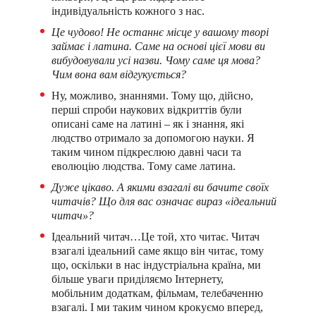
індивідуальність кожного з нас.
Це чудово! Не останнє місце у вашому творі
займає і латина. Саме на основі цієї мови ви
вибудовували усі назви. Чому саме ця мова?
Чим вона вам відгукується?
Ну, можливо, знаннями. Тому що, дійсно,
перші спроби наукових відкриттів були
описані саме на латині – як і знання, які
людство отримало за допомогою науки. Я
таким чином підкреслюю давні часи та
еволюцію людства. Тому саме латина.
Дуже цікаво. А якими взагалі ви бачите своїх
читачів? Що для вас означає вираз «ідеальний
читач»?
Ідеальний читач…Це той, хто читає. Читач
взагалі ідеальний саме якщо він читає, тому
що, оскільки в нас індустріальна країна, ми
більше уваги приділяємо Інтернету,
мобільним додаткам, фільмам, телебаченню
взагалі. І ми таким чином крокуємо вперед,