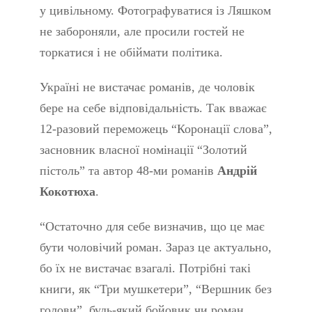
у цивільному. Фотографуватися із Ляшком
не забороняли, але просили гостей не
торкатися і не обіймати політика.
Україні не вистачає романів, де чоловік
бере на себе відповідальність. Так вважає
12-разовий переможець “Коронації слова”,
засновник власної номінації “Золотий
пістоль” та автор 48-ми романів
Андрій
Кокотюха
.
“Остаточно для себе визначив, що це має
бути чоловічий роман. Зараз це актуально,
бо їх не вистачає взагалі. Потрібні такі
книги, як “Три мушкетери”, “Вершник без
голови”, будь-який бойовик чи роман