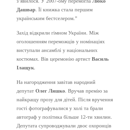
з’явилося. У 2007-ому перемогла
Люко
Дашвар
. Її книжка стала першим
українським бестселером.”
Захід відкрили гімном України. Між
оголошенням переможців у номінаціях
виступали ансамблі у національних
костюмах. Вів церемонію артист
Василь
Ілащук
.
На нагородження завітав народний
депутат
Олег Ляшко
. Вручав премію за
найкращу прозу для дітей. Після вручення
гості фотографувалися у холі та брали
автограф у політика більше 12-ти хвилин.
Депутата супроводжували двоє охоронців