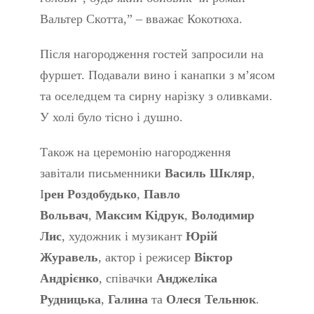
Вальтер Скотта,” – вважає Кокотюха.
Після нагородження гостей запросили на
фуршет. Подавали вино і канапки з м’ясом
та оселедцем та сирну нарізку з оливками.
У холі було тісно і душно.
Також на церемонію нагородження
завітали письменники
Василь Шкляр
,
І
рен Роздобудько
,
Павло
Вольвач
,
Максим Кідрук
,
Володимир
Лис
, художник і музикант
Юрій
Журавель
, актор і режисер
Віктор
Андрієнко
, співачки
Анджеліка
Рудницька
,
Галина
та
Олеся
Тельнюк
.