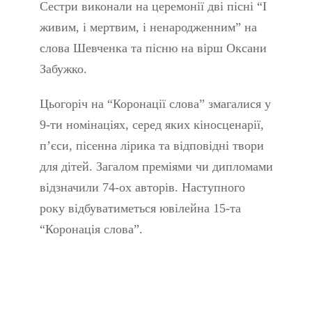
Сестри виконали на церемонії дві пісні “І
живим, і мертвим, і ненародженним” на
слова Шевченка та пісню на вірш Оксани
Забужко.
Цьогоріч на “Коронації слова” змагалися у
9-ти номінаціях, серед яких кіносценарії,
п’єси, пісенна лірика та відповідні твори
для дітей. Загалом преміями чи дипломами
відзначили 74-ох авторів. Наступного
року відбуватиметься ювілейна 15-та
“Коронація слова”.