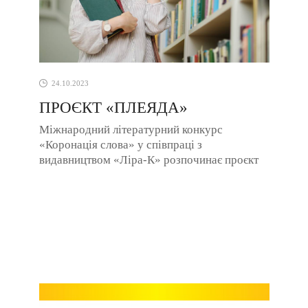
24.10.2023
ПРОЄКТ «ПЛЕЯДА»
Міжнародний літературний конкурс
«Коронація слова» у співпраці з
видавництвом «Ліра-К» розпочинає проєкт
обміну досвідом коронаційних авторів
«Плеяда». З будь-якої ...