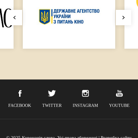
FACEBOOK
TWITTER
INSTAGRAM
YOUTUBE
© 2025 Коронація слова. Усі права збережені | Розробка сайту