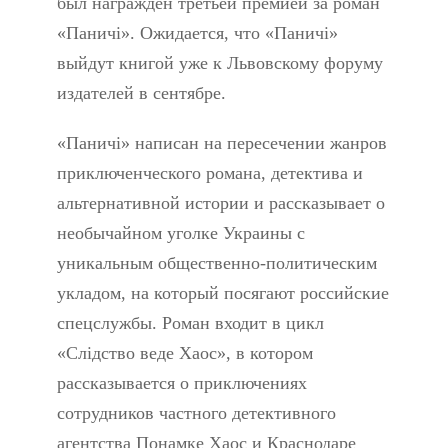
был награжден третьей премией за роман
«Паничі». Ожидается, что «Паничі»
выйдут книгой уже к Львовскому форуму
издателей в сентябре.
«Паничі» написан на пересечении жанров
приключенческого романа, детектива и
альтернативной истории и рассказывает о
необычайном уголке Украины с
уникальным общественно-политическим
укладом, на который посягают российские
спецслужбы. Роман входит в цикл
«Слідство веде Хаос», в котором
рассказывается о приключениях
сотрудников частного детективного
агентства Понамке Хаос и Краснодаре