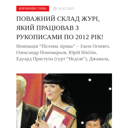
КОРОНАЦІЯ СЛОВА
19.12.2013
ПОВАЖНИЙ СКЛАД ЖУРІ,
ЯКИЙ ПРАЦЮВАВ З
РУКОПИСАМИ ПО 2012 РІК!
Номінація “Пісенна лірика” – Злата Огнєвіч,
Олександр Пономарьов, Юрій Нікітін,
Едуард Приступа (гурт “Неділя”), Джамала,
Ані Лорак, ...