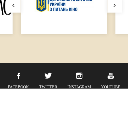
FACEBOOK
TWITTER
INSTAGRAM
YOUTUBE
© 2025 Коронація слова. Усі права збережені | Розробка сайту
Activemedia