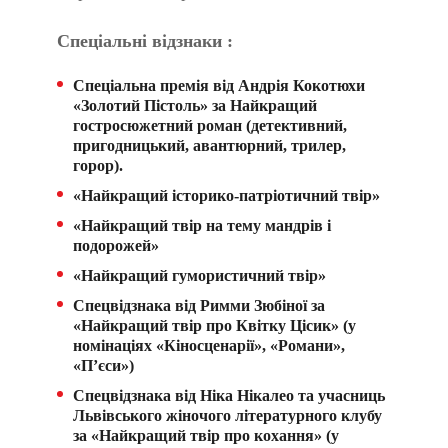
Спеціальні відзнаки :
Спеціальна премія від Андрія Кокотюхи
«Золотий Пістоль» за Найкращий
гостросюжетний роман (детективний,
пригодницький, авантюрний, трилер,
горор).
«Найкращий історико-патріотичний твір»
«Найкращий твір на тему мандрів і
подорожей»
«Найкращий гумористичний твір»
Спецвідзнака від Римми Зюбіної за
«Найкращий твір про Квітку Цісик» (у
номінаціях «Кіносценарії», «Романи»,
«П’єси»)
Спецвідзнака від Ніка Нікалео та учасниць
Львівського жіночого літературного клубу
за «Найкращий твір про кохання» (у