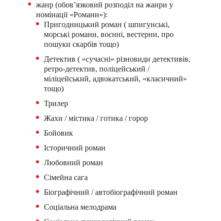
жанр (обов’язковий розподіл на жанри у
номінації «Романи»):
Пригодницький роман ( шпигунські,
морські романи, воєнні, вестерни, про
пошуки скарбів тощо)
Детектив ( «сучасні» різновиди детективів,
ретро-детектив, поліцейський /
міліцейський, адвокатський, «класичний»
тощо)
Трилер
Жахи / містика / готика / горор
Бойовик
Історичний роман
Любовний роман
Сімейна сага
Біографічний / автобіографічний роман
Соціальна мелодрама