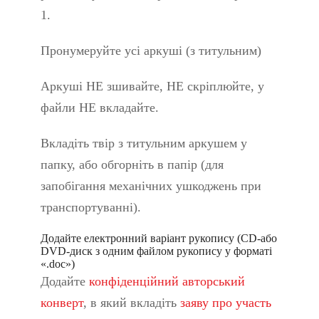
1.
Пронумеруйте усі аркуші (з титульним)
Аркуші НЕ зшивайте, НЕ скріплюйте, у
файли НЕ вкладайте.
Вкладіть твір з титульним аркушем у
папку, або обгорніть в папір (для
запобігання механічних ушкоджень при
транспортуванні).
Додайте електронний варіант рукопису (CD-або
DVD-диск з одним файлом рукопису у форматі
«.doс»)
Додайте
конфіденційний авторський
конверт
, в який вкладіть
заяву про участь