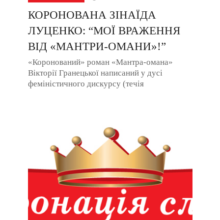
КОРОНОВАНА ЗІНАЇДА
ЛУЦЕНКО: “МОЇ ВРАЖЕННЯ
ВІД «МАНТРИ-ОМАНИ»!”
«Коронований» роман «Мантра-омана»
Вікторії Гранецької написаний у дусі
феміністичного дискурсу (течія
постмодернізму). Головна героїня Єва-
Євпраксія – така собі ...