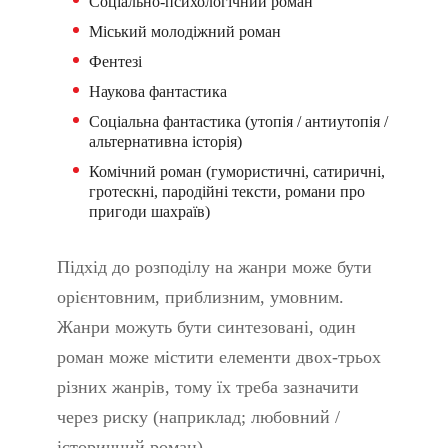
Соціально-психологічний роман
Міський молодіжний роман
Фентезі
Наукова фантастика
Соціальна фантастика (утопія / антиутопія /
альтернативна історія)
Комічний роман (гумористичні, сатиричні,
гротескні, пародійні тексти, романи про
пригоди шахраїв)
Підхід до розподілу на жанри може бути
орієнтовним, приблизним, умовним.
Жанри можуть бути синтезовані, один
роман може містити елементи двох-трьох
різних жанрів, тому їх треба зазначити
через риску (наприклад; любовний /
історичний роман).