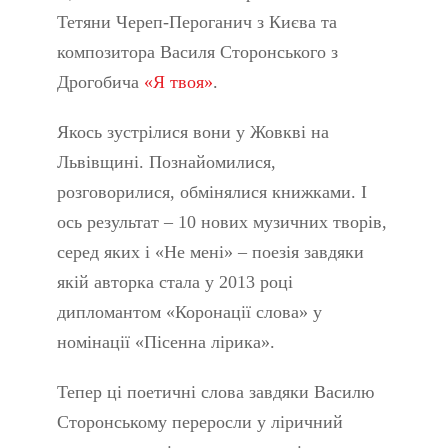
Тетяни Череп-Пероганич з Києва та
композитора Василя Сторонського з
Дрогобича
«Я твоя»
.
Якось зустрілися вони у Жовкві на
Львівщині. Познайомилися,
розговорилися, обмінялися книжками. І
ось результат – 10 нових музичних творів,
серед яких і «Не мені» – поезія завдяки
якій авторка стала у 2013 році
дипломантом «Коронації слова» у
номінації «Пісенна лірика».
Тепер ці поетичні слова завдяки Василю
Сторонському переросли у ліричний