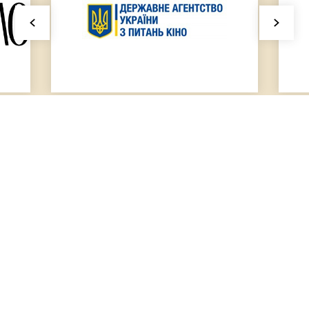
FACEBOOK
TWITTER
INSTAGRAM
YOUTUBE
© 2025 Коронація слова. Усі права збережені | Розробка сайту
Activemedia