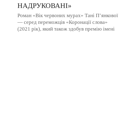
НАДРУКОВАНІ»
Роман «Вік червоних мурах» Тані П’янкової
— серед переможців «Коронації слова»
(2021 рік), який також здобув премію імені
Миколи Гоголя та визнаний найкращою
книгою ...