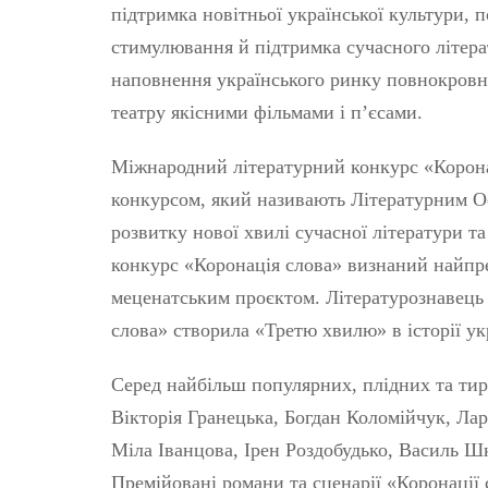
підтримка новітньої української культури,
стимулювання й підтримка сучасного літерат
наповнення українського ринку повнокровн
театру якісними фільмами і п’єсами.
Міжнародний літературний конкурс «Корон
конкурсом, який називають Літературним О
розвитку нової хвилі сучасної літератури та
конкурс «Коронація слова» визнаний найпр
меценатським проєктом. Літературознавець
слова» створила «Третю хвилю» в історії ук
Серед найбільш популярних, плідних та т
Вікторія Гранецька, Богдан Коломійчук, Ла
Міла Іванцова, Ірен Роздобудько, Василь Ш
Премійовані романи та сценарії «Коронації 