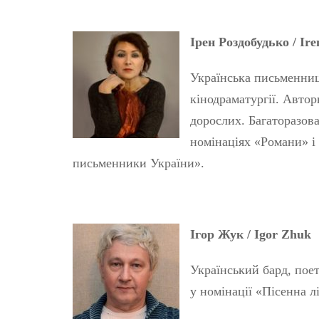
Ірен Роздобудько
/ Ir
Українська письменниц
кінодраматургії. Автор
дорослих. Багаторазов
номінаціях «Романи» і 
письменники України».
Ігор Жук
/ Igor Zhuk
Український бард, пое
у номінації «Пісенна л