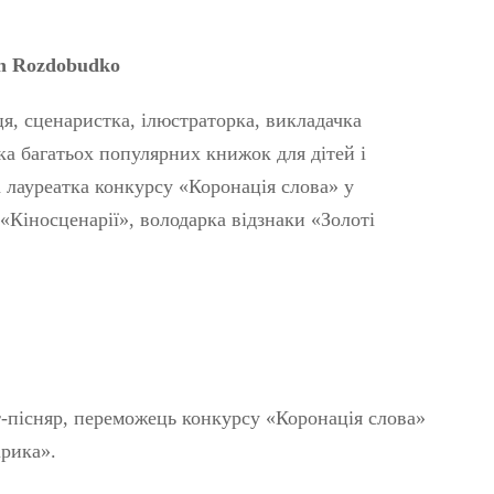
en Rozdobudko
я, сценаристка, ілюстраторка, викладачка
ка багатьох популярних книжок для дітей і
а лауреатка конкурсу «Коронація слова» у
«Кіносценарії», володарка відзнаки «Золоті
т-пісняр, переможець конкурсу «Коронація слова»
ірика».