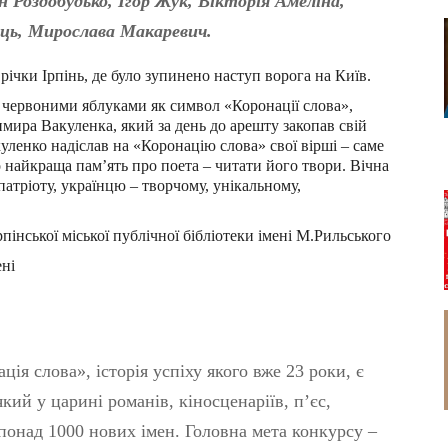
н Роздобудько, Ігор Жук, Вікторія Амеліна,
ць, Мирослава Макаревич.
чки Ірпінь, де було зупинено наступ ворога на Київ.
 червоними яблуками як символ «Коронації слова»,
ира Вакуленка, який за день до арешту закопав свій
ленко надіслав на «Коронацію слова» свої вірші – саме
о найкраща пам’ять про поета – читати його твори. Вічна
атріоту, українцю – творчому, унікальному,
інської міської публічної бібліотеки імені М.Рильського
ні
я слова», історія успіху якого вже 23 роки, є
ий у царині романів, кіносценаріїв, п’єс,
 понад 1000 нових імен. Головна мета конкурсу –