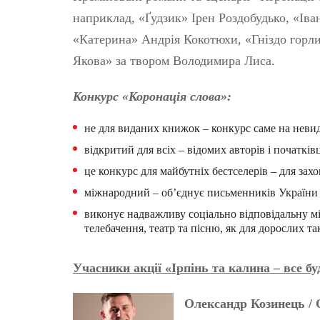
наприклад, «Ґудзик» Ірен Роздобудько, «І
«Катерина» Андрія Кокотюхи, «Гніздо горли
Якова» за твором Володимира Лиса.
Конкурс «Коронація слова»:
не для виданих книжок – конкурс саме на неви
відкритий для всіх – відомих авторів і початківц
це конкурс для майбутніх бестселерів – для зах
міжнародний – об’єднує письменників України і
виконує надважливу соціально відповідальну мі
телебачення, театр та пісню, як для дорослих так
Учасники акції «Ірпінь та калина – все бу
Олександр Козинець
/