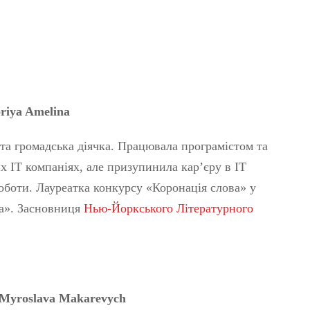
oriya Amelina
та громадська діячка. Працювала програмістом та
х IT компаніях, але призупинила кар’єру в IT
оботи. Лауреатка конкурсу «Коронація слова» у
ка». Засновниця
Нью-Йоркського Літературного
Myroslava Makarevych