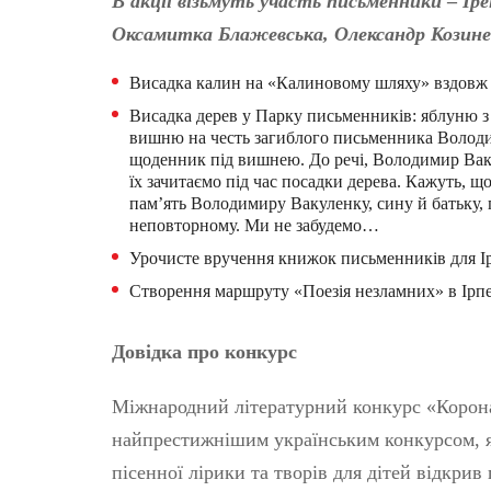
В акції візьмуть участь письменники
–
Іре
Оксамитка Блажевська
,
Олександр Козине
Висадка калин на «Калиновому шляху» вздовж рі
Висадка дерев у Парку письменників: яблуню з
вишню на честь загиблого письменника Володим
щоденник під вишнею. До речі, Володимир Ваку
їх зачитаємо під час посадки дерева. Кажуть, щ
пам’ять Володимиру Вакуленку, сину й батьку, п
неповторному. Ми не забудемо…
Урочисте вручення книжок письменників для Ірп
Створення маршруту «Поезія незламних» в Ірпе
Довідка про конкурс
Міжнародний літературний конкурс «Коронаці
найпрестижнішим українським конкурсом, як
пісенної лірики та творів для дітей відкрив