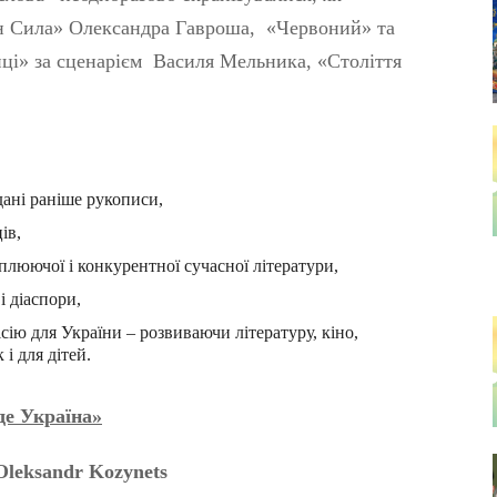
ван Сила» Олександра Гавроша, «Червоний» та
ці» за сценарієм Василя Мельника, «Століття
дані раніше рукописи,
ів,
оплюючої і конкурентної сучасної літератури,
 діаспори,
сію для України – розвиваючи літературу, кіно,
 і для дітей.
де Україна»
Oleksandr
Kozynets