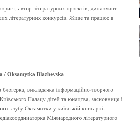
хорист, автор літературних проєктів, дипломант
ших літературних конкурсів. Живе та працює в
ка
/ Oksamytka Blazhevska
 блогерка, викладачка інформаційно-творчого
иївського Палацу дітей та юнацтва, засновниця і
ого клубу Оксамитки у київській книгарні-
медіакоординаторка Міжнародного літературного