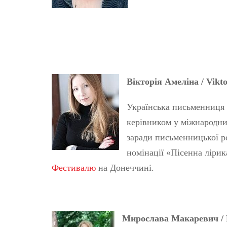
Вікторія Амеліна / Vikt
Українська письменниця 
керівником у міжнародни
заради письменницької р
номінації «Пісенна ліри
Фестивалю
на Донеччині.
Мирослава Макаревич / 