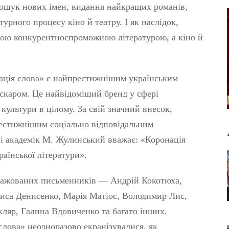
 пошук нових імен, видання найкращих романів,
урного процесу кіно й театру. І як наслідок,
ою конкурентноспроможною літературою, а кіно й
ація слова» є найпрестижнішим українським
скаром. Це найвідоміший бренд у сфері
 культури в цілому. За свій значний внесок,
естижнішим соціально відповідальним
 і академік М. Жулинський вважає: «Коронація
раїнської літератури».
иражованих письменників — Андрій Кокотюха,
риса Денисенко, Марія Матіос, Володимир Лис,
кляр, Галина Вдовиченко та багато інших.
слова» неодноразово екранізувалися, як