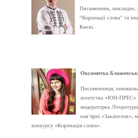
Письменник, викладач, 
“Коронації слова” та ін
Києві.
Оксамитка Блажевсь
Письменниця, книжкова
агентства «ЮН-ПРЕС» К
модераторка Літературн
кав’ярні «Закапелок», 
конкурсу «Коронація слова».