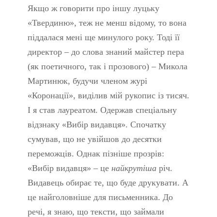
Якщо ж говорити про іншу луцьку
«Твердиню», теж не менш відому, то вона
піддалася мені ще минулого року. Тоді її
директор – до слова знаний майстер пера
(як поетичного, так і прозового) – Микола
Мартинюк, будучи членом журі
«Коронації», виділив мій рукопис із тисяч.
І я став лауреатом. Одержав спеціальну
відзнаку «Вибір видавця». Спочатку
сумував, що не увійшов до десятки
переможців. Однак пізніше прозрів:
«Вибір видавця» – це
найкрутіша
річ.
Видавець обирає те, що буде друкувати. А
це найголовніше для письменника. До
речі, я знаю, що тексти, що займали