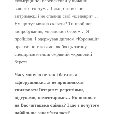
«комерційної перспективи у виданні
вашого тексту»… І якщо ти все це
витримаєш і не спалиш свої «шедеври»…
Ну що тут можна сказати? Ти пройшов
випробування, «краповий берет»… Я
пройшов. І одержував диплом «Коронації»
практично так само, як боєць загону
спецпризначенців омріяний «краповий
берет».
Часу минуло не так і багато, а
«Дворушники…» не припиняють
хвилювати Інтернет: рецензіями,
відгуками, коментарями… Як впливає
на Вас читацька оцінка? І що з почутого
найбільше запам’яталося?