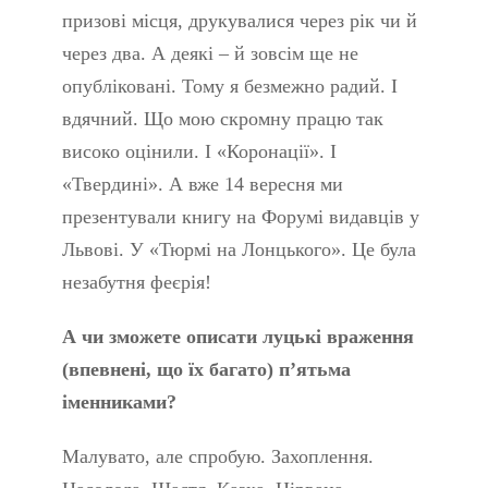
призові місця, друкувалися через рік чи й
через два. А деякі – й зовсім ще не
опубліковані. Тому я безмежно радий. І
вдячний. Що мою скромну працю так
високо оцінили. І «Коронації». І
«Твердині». А вже 14 вересня ми
презентували книгу на Форумі видавців у
Львові. У «Тюрмі на Лонцького». Це була
незабутня феєрія!
А чи зможете описати луцькі враження
(впевнені, що їх багато) п’ятьма
іменниками?
Малувато, але спробую. Захоплення.