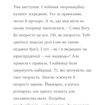
Уже виступив. І побачив «коронаційну
кухню» зсередини. Усе за правилами,
чесно й прозоро. А те, що моя місія на
цьому поприщі закінчилася, – Слава Богу.
Бо непросто це все. Ой, як непросто. Тобі
даються людські долі (сам же таким
недавно був!). І тут – як і в медицині чи
юриспруденції – «не нашкодь»! Але
правила є правила. І найвищі бали
одержують найкращі. Ті, які зрозуміли, що
таке творчість. Змогли осягнути її
непрості закони. Ймовірно, я когось
розчарую, але одного таланту для
письменства мало. Потрібна