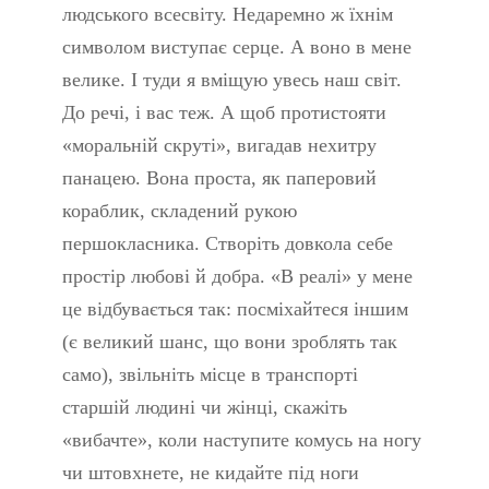
людського всесвіту. Недаремно ж їхнім
символом виступає серце. А воно в мене
велике. І туди я вміщую увесь наш світ.
До речі, і вас теж. А щоб протистояти
«моральній скруті», вигадав нехитру
панацею. Вона проста, як паперовий
кораблик, складений рукою
першокласника. Створіть довкола себе
простір любові й добра. «В реалі» у мене
це відбувається так: посміхайтеся іншим
(є великий шанс, що вони зроблять так
само), звільніть місце в транспорті
старшій людині чи жінці, скажіть
«вибачте», коли наступите комусь на ногу
чи штовхнете, не кидайте під ноги