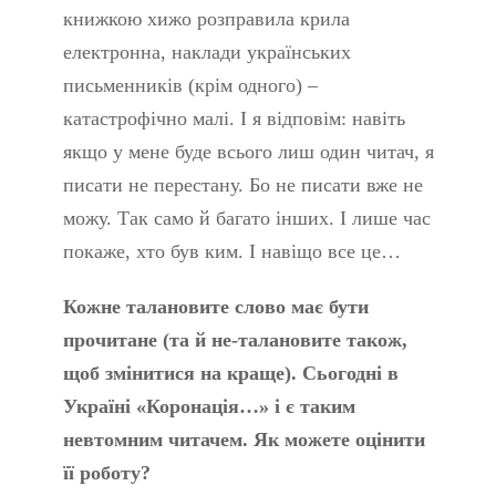
книжкою хижо розправила крила
електронна, наклади українських
письменників (крім одного) –
катастрофічно малі. І я відповім: навіть
якщо у мене буде всього лиш один читач, я
писати не перестану. Бо не писати вже не
можу. Так само й багато інших. І лише час
покаже, хто був ким. І навіщо все це…
Кожне талановите слово має бути
прочитане (та й не-талановите також,
щоб змінитися на краще). Сьогодні в
Україні «Коронація…» і є таким
невтомним читачем. Як можете оцінити
її роботу?