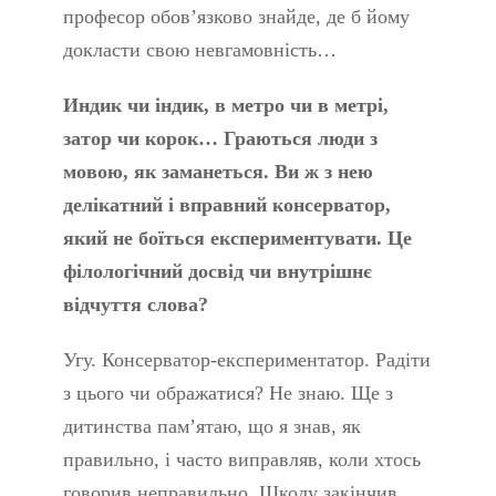
професор обов’язково знайде, де б йому
докласти свою невгамовність…
Индик чи індик, в метро чи в метрі,
затор чи корок… Граються люди з
мовою, як заманеться. Ви ж з нею
делікатний і вправний консерватор,
який не боїться експериментувати. Це
філологічний досвід чи внутрішнє
відчуття слова?
Угу. Консерватор-експериментатор. Радіти
з цього чи ображатися? Не знаю. Ще з
дитинства пам’ятаю, що я знав, як
правильно, і часто виправляв, коли хтось
говорив неправильно. Школу закінчив