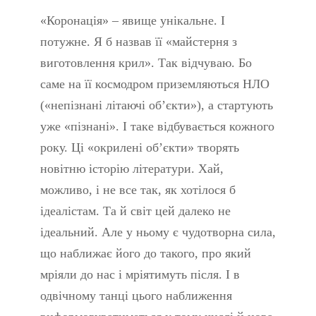
«Коронація» – явище унікальне. І
потужне. Я б назвав її «майстерня з
виготовлення крил». Так відчуваю. Бо
саме на її космодром приземляються НЛО
(«непізнані літаючі об’єкти»), а стартують
уже «пізнані». І таке відбувається кожного
року. Ці «окрилені об’єкти» творять
новітню історію літератури. Хай,
можливо, і не все так, як хотілося б
ідеалістам. Та й світ цей далеко не
ідеальний. Але у ньому є чудотворна сила,
що наближає його до такого, про який
мріяли до нас і мріятимуть після. І в
одвічному танці цього наближення