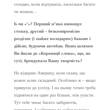
солодко, коли відчуваєш, наскільки багато
ти можеш…
Ь чи «’»? Перший м’яко вимощує
стежку, другий – безкомпромісно
розділяє (і майже володарює) бажане і
дійсне, будуючи автобан. Яким шляхом
Ви йшли до «Коронації слова», що, по
суті, брендувала Вашу творчість?
Не відкрию Америку, коли скажу, що
кожен шлях складний. Особливо ж – якщо
прямуєш до успіху. І на ньому точно треба
піднятися на один раз більше, ніж упасти.
Тут тебе чекає багато лабіринтів,
перешкод. І найперша та найскладніша