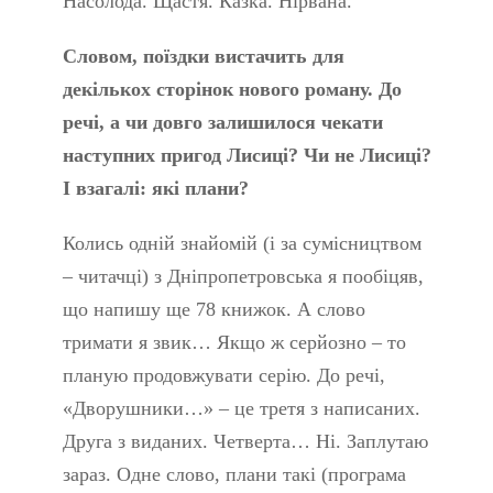
Насолода. Щастя. Казка. Нірвана.
Словом, поїздки вистачить для
декількох сторінок нового роману. До
речі, а чи довго залишилося чекати
наступних пригод Лисиці? Чи не Лисиці?
І взагалі: які плани?
Колись одній знайомій (і за сумісництвом
– читачці) з Дніпропетровська я пообіцяв,
що напишу ще 78 книжок. А слово
тримати я звик… Якщо ж серйозно – то
планую продовжувати серію. До речі,
«Дворушники…» – це третя з написаних.
Друга з виданих. Четверта… Ні. Заплутаю
зараз. Одне слово, плани такі (програма