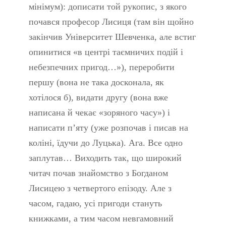
мінімум): дописати той рукопис, з якого
почався професор Лисиця (там він щойно
закінчив Університет Шевченка, але встиг
опинитися «в центрі таємничих подій і
небезпечних пригод…»), переробити
першу (вона не така досконала, як
хотілося б), видати другу (вона вже
написана й чекає «зоряного часу») і
написати п’яту (уже розпочав і писав на
коліні, їдучи до Луцька). Ага. Все одно
заплутав… Виходить так, що широкий
читач почав знайомство з Богданом
Лисицею з четвертого епізоду. Але з
часом, гадаю, усі пригоди стануть
книжками, а тим часом невгамовний