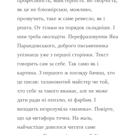
професійність, майстерність. Бо творчість,
як це не блюзнірськи, можливо,
прозвучить, таке ж саме ремесло, як і
решта. От тільки на порядок складніше. І
ним треба оволодіти. Перефразовуючи Яна
Парандовського, доброго письменника
упізнаєш уже з першої сторінки. Текст
говорить сам за себе. Так само як і
картина. З першого ж погляду бачиш, хто
це писав: талановитий майстер чи той,
хто себе за такого вважає, але не може
дати ради ні пензлю, ні фарбам. І
виходить незрозуміла «мазюка». Повірте,
що ця метафора точна. На жаль,
найчастіше довелося читати саме