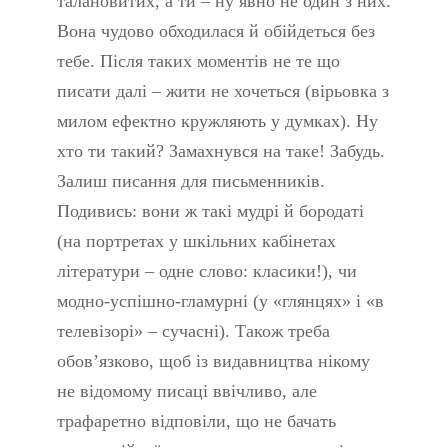
талановитих, а ти – ну явно не один з них.
Вона чудово обходилася й обійдеться без
тебе. Після таких моментів не те що
писати далі – жити не хочеться (вірьовка з
милом ефектно кружляють у думках). Ну
хто ти такий? Замахнувся на таке! Забудь.
Залиш писання для письменників.
Подивись: вони ж такі мудрі й бородаті
(на портретах у шкільних кабінетах
літератури – одне слово: класики!), чи
модно-успішно-гламурні (у «глянцях» і «в
телевізорі» – сучасні). Також треба
обов’язково, щоб із видавництва нікому
не відомому писаці ввічливо, але
трафаретно відповіли, що не бачать