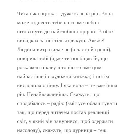
Читацька оцінка – дуже класна річ. Вона
може піднести тебе на сьоме небо і
штовхнути до найглибшої прірви. В обох
випадках за неї тільки дякую. Аякже!
Людина витратила час (а часто й гроші),
повірила тобі (адже ти пообіцяв їй, що
розкажеш цікаву історію – саме цим
найчастіше і є художня книжка) і потім
висловила оцінку. І яка вона – це вже інша
річ. Ненайважливіша. Скажуть, що
сподобалось – радію (зміг усе облаштувати
так, що перед читачем постав реальний
світ, у який він занурився, щоб одержати
насолоду), скажуть, що дурниця – теж