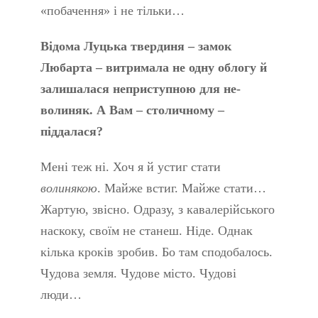
«побачення» і не тільки…
Відома Луцька твердиня – замок
Любарта – витримала не одну облогу й
залишалася неприступною для не-
волиняк. А Вам – столичному –
піддалася?
Мені теж ні. Хоч я й устиг стати
волинякою
. Майже встиг. Майже стати…
Жартую, звісно. Одразу, з кавалерійського
наскоку, своїм не станеш. Ніде. Однак
кілька кроків зробив. Бо там сподобалось.
Чудова земля. Чудове місто. Чудові
люди…