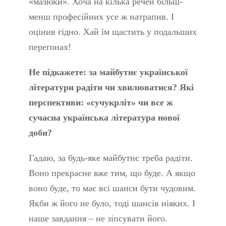
«мазюки». Хоча на кілька речей більш-
менш професійних усе ж натрапив. І
оцінив гідно. Хай їм щастить у подальших
перегонах!
Не підкажете: за майбутнє української
літератури радіти чи хвилюватися? Які
перспективи: «сучукрліт» чи все ж
сучасна українська література нової
доби?
Гадаю, за будь-яке майбутнє треба радіти.
Воно прекрасне вже тим, що буде. А якщо
воно буде, то має всі шанси бути чудовим.
Якби ж його не було, тоді шансів ніяких. І
наше завдання – не зіпсувати його.