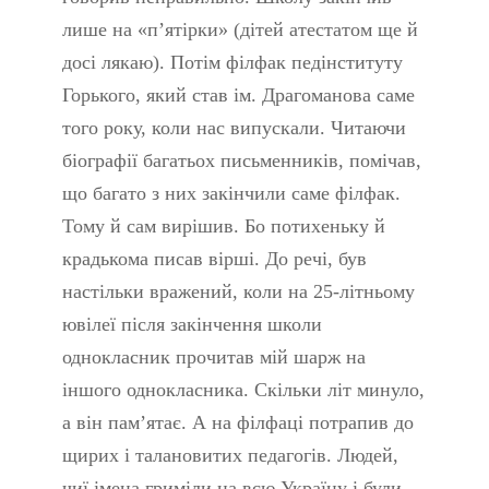
лише на «п’ятірки» (дітей атестатом ще й
досі лякаю). Потім філфак педінституту
Горького, який став ім. Драгоманова саме
того року, коли нас випускали. Читаючи
біографії багатьох письменників, помічав,
що багато з них закінчили саме філфак.
Тому й сам вирішив. Бо потихеньку й
крадькома писав вірші. До речі, був
настільки вражений, коли на 25-літньому
ювілеї після закінчення школи
однокласник прочитав мій шарж на
іншого однокласника. Скільки літ минуло,
а він пам’ятає. А на філфаці потрапив до
щирих і талановитих педагогів. Людей,
чиї імена гриміли на всю Україну і були