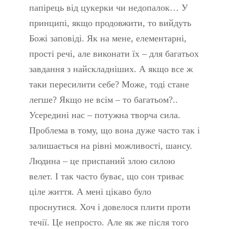
папірець від цукерки чи недопалок… У
принципі, якщо продовжити, то вийдуть
Божі заповіді. Як на мене, елементарні,
прості речі, але виконати їх – для багатьох
завдання з найскладніших. А якщо все ж
таки пересилити себе? Може, тоді стане
легше? Якщо не всім – то багатьом?..
Усередині нас – потужна творча сила.
Проблема в тому, що вона дуже часто так і
залишається на рівні можливості, шансу.
Людина – це приспаний злою силою
велет. І так часто буває, що сон триває
ціле життя. А мені цікаво було
проснутися. Хоч і довелося плити проти
течії. Це непросто. Але як же після того