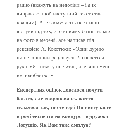
радію (вкажуть на недоліки – і я їх
виправлю, щоб наступний текст став
кращим). Але засмучують негативні
відгуки від тих, хто книжку бачив тільки
на фото в мережі, але написав під
рецензією А. Кокотюхи: «Один дурню
пише, а інший рецензує». Упізнається
рука: «Я книжку не читав, але вона мені
не подобається».
Експертних оцінок довелося почути
багато, але «короноване» життя
склалося так, що тепер і Ви виступаєте
в ролі експерта на конкурсі подружжя
Логушів. Як Вам таке амплуа?