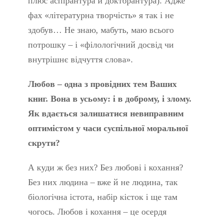
плюс аспірантура й докторантура). Адже
фах «літературна творчість» я так і не
здобув… Не знаю, мабуть, маю всього
потрошку – і «філологічний досвід чи
внутрішнє відчуття слова».
Любов – одна з провідних тем Ваших
книг. Вона в усьому: і в доброму, і злому.
Як вдається залишатися невиправним
оптимістом у часи суспільної моральної
скрути?
А куди ж без них? Без любові і кохання?
Без них людина – вже й не людина, так
біологічна істота, набір кісток і ще там
чогось. Любов і кохання – це осердя