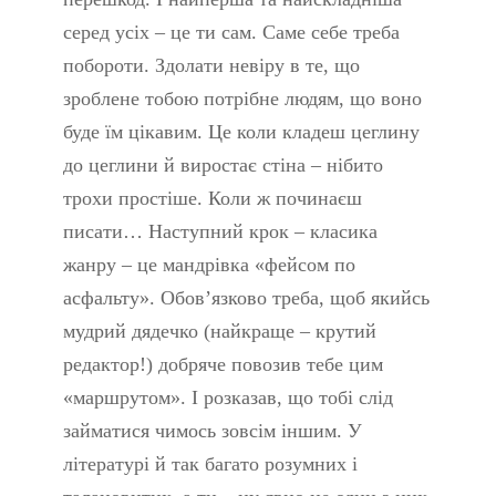
серед усіх – це ти сам. Саме себе треба
побороти. Здолати невіру в те, що
зроблене тобою потрібне людям, що воно
буде їм цікавим. Це коли кладеш цеглину
до цеглини й виростає стіна – нібито
трохи простіше. Коли ж починаєш
писати… Наступний крок – класика
жанру – це мандрівка «фейсом по
асфальту». Обов’язково треба, щоб якийсь
мудрий дядечко (найкраще – крутий
редактор!) добряче повозив тебе цим
«маршрутом». І розказав, що тобі слід
займатися чимось зовсім іншим. У
літературі й так багато розумних і