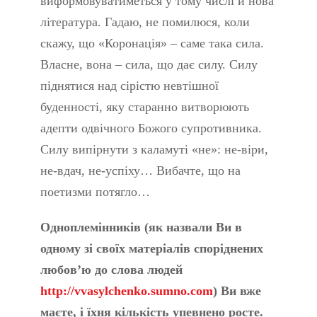
виформовуватиметься у тому числі й нова
література. Гадаю, не помилюся, коли
скажу, що «Коронація» – саме така сила.
Власне, вона – сила, що дає силу. Силу
піднятися над сірістю невтішної
буденності, яку старанно витворюють
адепти одвічного Божого супротивника.
Силу випірнути з каламуті «не»: не-віри,
не-вдач, не-успіху… Вибачте, що на
поетизми потягло…
Одноплемінників (як назвали Ви в
одному зі своїх матеріалів споріднених
любов’ю до слова людей
http://vvasylchenko.sumno.com
) Ви вже
маєте, і їхня кількість упевнено росте.