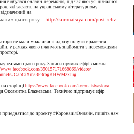
я відбулася онлайн-церемонія, під час якої усі дізналися
рок, які засяють на українському літературному
 відзначений на
омани» цього року –
htt
p
:
//k
o
r
o
n
at
s
iy
a.
c
o
m
/p
o
s
t
-r
e
liz
–
ізатори не мали можливості одразу почути враження
айн, у рамках якого планують знайомити з переможцями
просторі.
лауреатами цього року. Записи прямих ефірів можна
/
w
w
w
.
f
aceb
ook.
com
/
350157
171668
869/
vi
deos
/
a
n
n
e
l/U
C
3b
C
i
X
m
a3F
3r
b
gK
H
W
M
z
x
J
u
g
 на сторінці
h
t
t
p
s
:
/
/
w
w
w
.
f
ace
b
o
o
k.
co
m
/
k
o
r
o
n
a
t
si
ya
sl
o
va
.
ця Оксамитка Блажевська. Технічно підтримує ефір
ня приєднатися до проєкту #КоронаціяОнлайн, пишіть нам