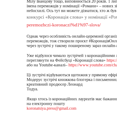
Мілу Іванцову тощо, виповнюється 20 років. 1 липн
імена переможців у номінації «Романи» – нових зі
небосхилі. Ось тут ви можете дізнатися, хто ж був
конкурсі «Коронація слова» у номінації «Р
p
e
r
e
m
o
z
h
c
z
i-
k
o
r
o
n
ac
z
i%d
1%97-s
lo
v
a/
Однак через особливість онлайн-церемонії орган
переможців, тож створили проєкт #КоронаціяОнл
через зустрічі у такому поширеному зараз онлайн-
Уже відбулося чимало зустрічей з коронаційними 
переглянути на Фейсбуці «Коронації слова»
ht
t
ps:
/
або на Youtube-каналі
–
htt
p
s
:
//www.
y
o
u
t
u
b
e
.
c
o
m
/c
h
Ці зустрічі відбуваються щотижня у прямому ефірі
Модерує зустрічі книжкова блогерка і письменни
креативний продюсер Леонард
Тодуа.
Якщо хтось із коронаційних лауреатів має бажан
на електронну пошту
koronatsiya.press@gmail.com