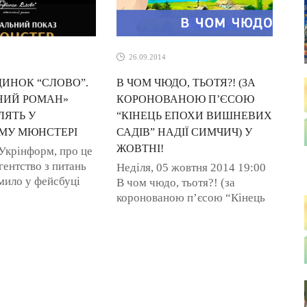
26.09.2014
ДИНОК “СЛОВО”.
В ЧОМ ЧЮДО, ТЬОТЯ?! (ЗА
НИЙ РОМАН»
КОРОНОВАНОЮ П’ЄСОЮ
ЛЯТЬ У
“КІНЕЦЬ ЕПОХИ ВИШНЕВИХ
МУ МЮНСТЕРІ
САДІВ” НАДІЇ СИМЧИЧ) У
ЖОВТНІ!
Укрінформ, про це
ентство з питань
Неділя, 05 жовтня 2014 19:00
мило у фейсбуці
В чом чюдо, тьотя?! (за
тори сценарію якої
коронованою п’єсою “Кінець
ко і поетеса
епохи вишневих садів” Надії
ук у 2015 році ...
Симчич) прем’єра! режисер:
...