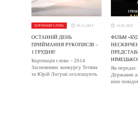
КОРОНАЦІЯ СЛОВА
05.11.2013
14.02.2025
ОСТАННІЙ ДЕНЬ
ФІЛЬМ «БУ
ПРИЙМАННЯ РУКОПИСІВ –
НЕСКІНЧЕ
1 ГРУДНЯ!
ПРЕДСТАВ
НІМЕЦЬКО
Коронація слова – 2014
Засновники конкурсу Тетяна
Як передає 
та Юрій Логуші оголошують
Державне аг
Міжнародний літературний
кіно повідо
конкурс романів,
Стрічку, ав
кіносценаріїв, п’єс, пісенної
Тарас Томен
лірики та ...
Любов Якимч