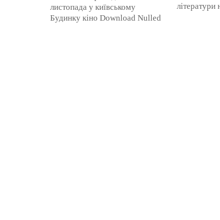
літератури
листопада у київському
програму з 
Будинку кіно Download Nulled
коронаційни
WordPress ThemesDownload
яких вже н
WordPress Themes
історії ...
FreeDownload WordPress
ThemesDownload ...