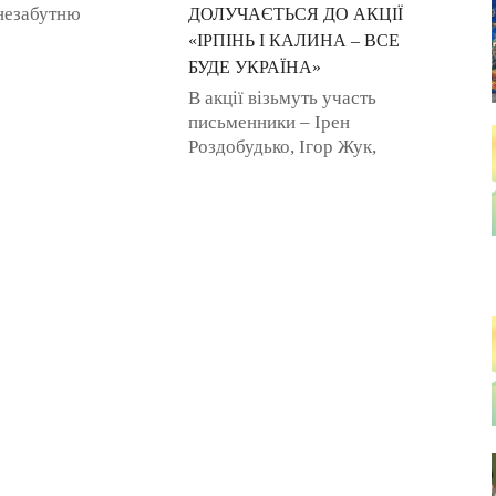
 незабутню
ДОЛУЧАЄТЬСЯ ДО АКЦІЇ
автограф-сесіями
«ІРПІНЬ І КАЛИНА – ВСЕ
х авторів, твори
БУДЕ УКРАЇНА»
азавжди увійшли до
В акції візьмуть участь
письменники – Ірен
Роздобудько, Ігор Жук,
Вікторія Амеліна, Оксамитка
Блажевська, Олександр
Козинець, Мирослава
Макаревич. Висадка калин на
...