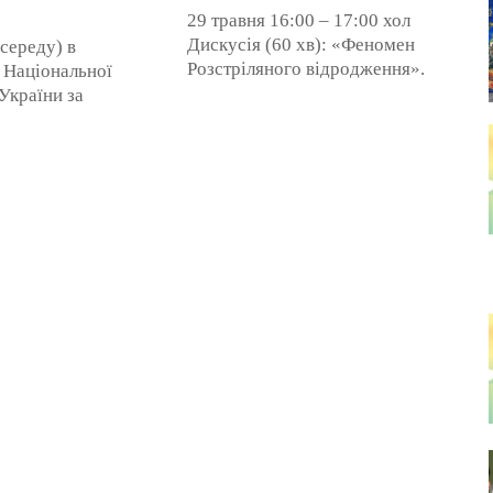
29 травня 16:00 – 17:00 хол
Дискусія (60 хв): «Феномен
 середу) в
Розстріляного відродження».
 Національної
17:30 – 18:30 хол Лекція (30
України за
хв. + 30 хв. питання):
Київ, вулиця
«ВУФКУ: Земля кіно ...
 20, (метро
а) о 17:00
творчий ...