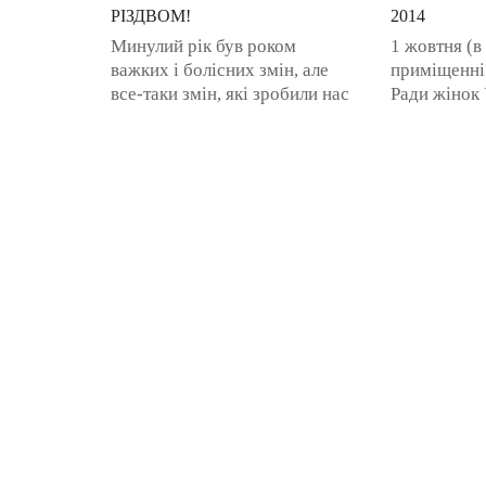
РІЗДВОМ!
2014
Минулий рік був роком
1 жовтня (в
важких і болісних змін, але
приміщенні
все-таки змін, які зробили нас
Ради жінок 
зовсім іншими, впевненішими,
адресою: м.
сильнішими і ..добрішими.
Мельникова
Минулий рік виявив, хто є хто
Лук’янівськ
...
відбудеться 