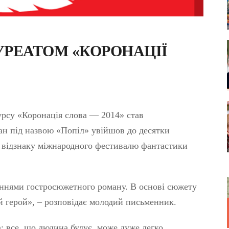
УРЕАТОМ «КОРОНАЦІЇ
урсу «Коронація слова — 2014» став
ан під назвою «Попіл» увійшов до десятки
у відзнаку міжнародного фестивалю фантастики
еннями гостросюжетного роману. В основі сюжету
й герой», – розповідає молодий письменник.
а: все, що людина будує, може дуже легко