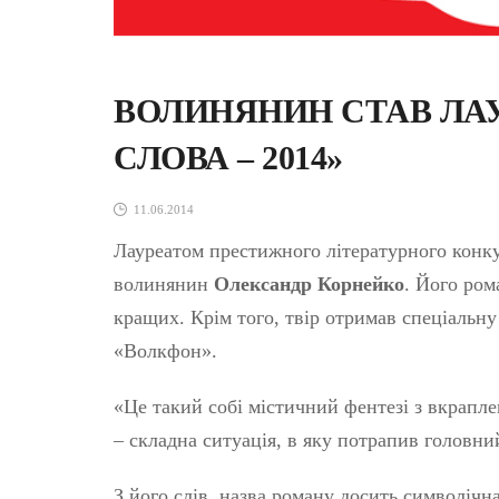
ВОЛИНЯНИН СТАВ ЛА
СЛОВА – 2014»
11.06.2014
Лауреатом престижного літературного конк
волинянин
Олександр Корнейко
. Його ром
кращих. Крім того, твір отримав спеціальн
«Волкфон».
«Це такий собі містичний фентезі з вкрапл
– складна ситуація, в яку потрапив головни
З його слів, назва роману досить символічн