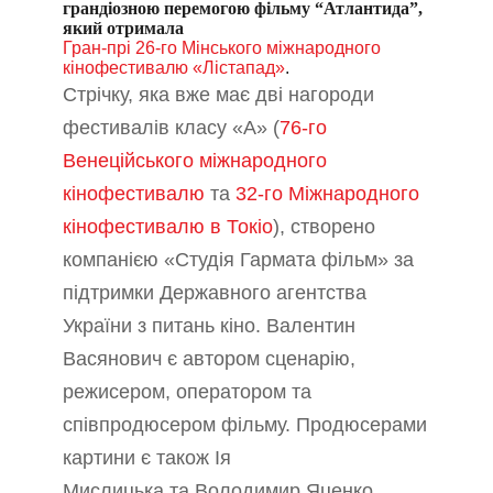
грандіозною перемогою фільму “Атлантида”,
який отримала
Гран-прі 26-го Мінського міжнародного
кінофестивалю
«
Лістапа
д»
.
Стрічку, яка вже має дві нагороди
фестивалів класу
«
А
»
(
76-го
Венеційського міжнародного
кінофестивалю
та
32-го Міжнародного
кінофестивалю в Токіо
), створено
компанією «Cтудія Гармата фільм» за
підтримки Державного агентства
України з питань кіно. Валентин
Васянович є автором сценарію,
режисером, оператором та
співпродюсером фільму. Продюсерами
картини є також Ія
Мислицька та Володимир Яценко.