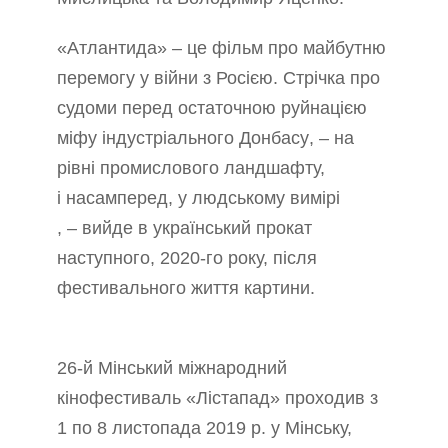
«Атлантида» – це фільм про майбутню
перемогу у війни з Росією.
Стрічка
про
судоми перед остаточною руйнацією
міфу індустріального Донбасу
, –
на
рівні промислового ландшафту,
і насамперед
,
у людському вимірі
, – вийде в
український прокат
наступного,
2020
-го року, після
фестивального життя картини.
26-й Мінський міжнародний
кінофестиваль
«
Лістапад
»
проходив з
1 по 8 листопада
2019
р. у Мінську,