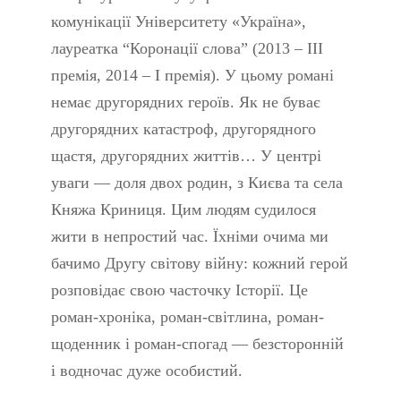
комунікації Університету «Україна»,
лауреатка “Коронації слова” (2013 – ІІІ
премія, 2014 – І премія). У цьому романі
немає другорядних героїв. Як не буває
другорядних катастроф, другорядного
щастя, другорядних життів… У центрі
уваги — доля двох родин, з Києва та села
Княжа Криниця. Цим людям судилося
жити в непростий час. Їхніми очима ми
бачимо Другу світову війну: кожний герой
розповідає свою часточку Історії. Це
роман-хроніка, роман-світлина, роман-
щоденник і роман-спогад — безсторонній
і водночас дуже особистий.