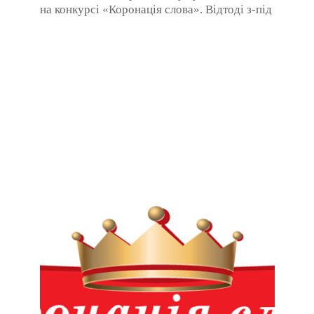
на конкурсі «Коронація слова». Відтоді з-під
пера авторки вийшло понад 10 романів, і всі
...