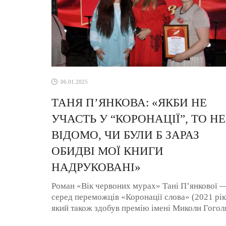
06.01.2025
ТАНЯ П’ЯНКОВА: «ЯКБИ НЕ
УЧАСТЬ У “КОРОНАЦІЇ”, ТО НЕ
ВІДОМО, ЧИ БУЛИ Б ЗАРАЗ
ОБИДВІ МОЇ КНИГИ
НАДРУКОВАНІ»
Роман «Вік червоних мурах» Тані П’янкової 
серед переможців «Коронації слова» (2021 рік
який також здобув премію імені Миколи Гогол
та визнаний найкращою книгою ...