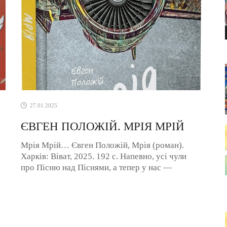
27.01.2025
ЄВГЕН ПОЛОЖІЙ. МРІЯ МРІЙ
Мрія Мрій… Євген Положій, Мрія (роман).
Харків: Віват, 2025. 192 с. Напевно, усі чули
про Пісню над Піснями, а тепер у нас —
колективна Мрія над Мріями (самі знаєте, ...