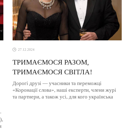
27.12.2024
ТРИМАЄМОСЯ РАЗОМ,
ТРИМАЄМОСЯ СВІТЛА!
Дорогі друзі — учасники та переможці
«Коронації слова», наші експерти, члени журі
та партнери, а також усі, для кого українська
література є джерелом світла, ...
—
),
я