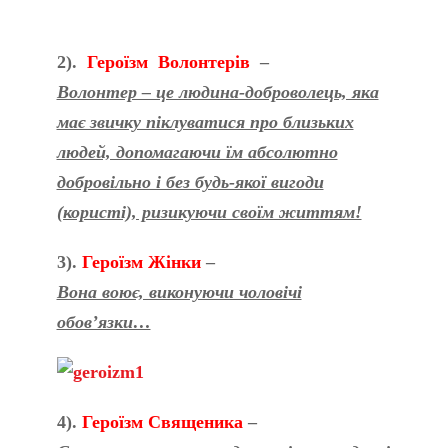
2).
Героїзм Волонтерів
–
Волонтер – це людина-доброволець, яка
має звичку піклуватися про близьких
людей, допомагаючи їм абсолютно
добровільно і без будь-якої вигоди
(користі), ризикуючи своїм життям!
3).
Героїзм Жінки
–
Вона воює, виконуючи чоловічі
обов’язки…
4).
Героїзм Священика
–