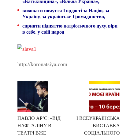
«Батьківщина», «Вільна Україна»,
виховати почуття Гордості за Націю, за
Україну, за українське Громадянство,
сприяти підняттю патріотичного духу, віри
в себе, у свій народ
http://koronatsiya.com
ПАВЛО АР’Є: «ВІД
І ВСЕУКРАЇНСЬКА
НАФТАЛІНУ В
ВИСТАВКА
ТЕАТРІ ВЖЕ
СОЦІАЛЬНОГО