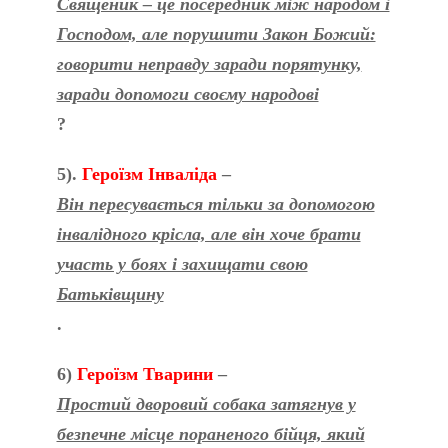
Священик – це посередник між народом і
Господом, але порушити Закон Божий:
говорити неправду заради порятунку,
заради допомоги своєму народові
?
5).
Героїзм Інваліда
–
Він пересувається тільки за допомогою
інвалідного крісла, але він хоче брати
участь у боях і захищати свою
Батьківщину
.
6)
Героїзм Тварини
–
Простий дворовий собака затягнув у
безпечне місце пораненого бійця, який