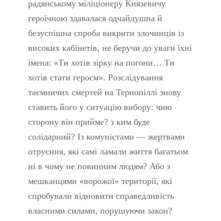
радянському міліціонеру Князевичу
героїчною здавалася одчайдушна й
безуспішна спроба викрити злочинців із
високих кабінетів, не беручи до уваги їхні
імена: «Ти хотів зірку на погони… Ти
хотів стати героєм». Розслідування
таємничих смертей на Тернопіллі знову
ставить його у ситуацію вибору: чию
сторону він прийме? з ким буде
солідарний? Із комуністами — жертвами
отруєння, які самі ламали життя багатьом
ні в чому не повинним людям? Або з
мешканцями «ворожої» території, які
спробували відновити справедливість
власними силами, порушуючи закон?