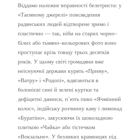
Віддамо належне вправності белетриста: у
«Таємному джерелі» повсякдення
радянських людей відтворене зримо і
пластично — так, ніби на старих чорно–
білих або тьмяно–кольорових фото воно
проступає крізь товщу трьох десятків
років. У цьому світі громадяни вже
неіснуючої держави курять «Приму»,
«Ватру» і «Родопі», вдягаються в
болонієві сині й зелені куртки та
дефіцитні джинси, п`ють пиво «Ячмінний
колос», індійську розчинну каву і лимонад
«Буратіно», закусюючи їх шоколадною
плиткою «Чайка» або тістечком
«Вокзальне». У безликих крамницях під