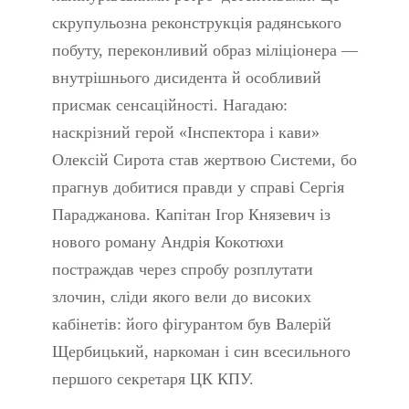
скрупульозна реконструкція радянського
побуту, переконливий образ міліціонера —
внутрішнього дисидента й особливий
присмак сенсаційності. Нагадаю:
наскрізний герой «Інспектора і кави»
Олексій Сирота став жертвою Системи, бо
прагнув добитися правди у справі Сергія
Параджанова. Капітан Ігор Князевич із
нового роману Андрія Кокотюхи
постраждав через спробу розплутати
злочин, сліди якого вели до високих
кабінетів: його фігурантом був Валерій
Щербицький, наркоман і син всесильного
першого секретаря ЦК КПУ.