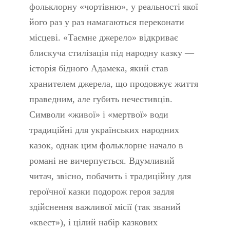
фольклорну «чортівню», у реальності якої
його раз у раз намагаються переконати
місцеві. «Таємне джерело» відкриває
блискуча стилізація під народну казку —
історія бідного Адамека, який став
хранителем джерела, що продовжує життя
праведним, але губить нечестивців.
Символи «живої» і «мертвої» води
традиційні для українських народних
казок, однак цим фольклорне начало в
романі не вичерпується. Вдумливий
читач, звісно, побачить і традиційну для
героїчної казки подорож героя задля
здійснення важливої місії (так званий
«квест»), і цілий набір казкових