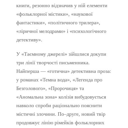
книги, резонно відзначив у ній елементи
«фольклорної містики», «наукової
фантастики», «політичного трилера»,
«ліричної мелодрами» і «психологічного
детективу».
У «Таємному джерелі» зійшлися докупи
три лінії творчості письменника.
Найперша — «готична» детективна проза:
у романах «Темна вода», «Легенда про
Безголового», «Пророчиця» та
«Аномальна зона» колізія вибудовується
навколо спроби раціонально пояснити
містичні злочини. По–друге, новий твір
продовжує лінію рімейків фольклорних