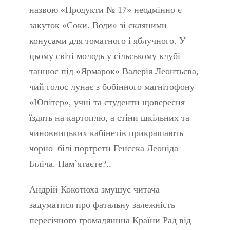
назвою «Продукти № 17» неодмінно є
закуток «Соки. Води» зі скляними
конусами для томатного і яблучного. У
цьому світі молодь у сільському клубі
танцює під «Ярмарок» Валерія Леонтьєва,
чий голос лунає з бобінного магнітофону
«Юпітер», учні та студенти щовересня
їздять на картоплю, а стіни шкільних та
чиновницьких кабінетів прикрашають
чорно–білі портрети Генсека Леоніда
Ілліча. Пам`ятаєте?..
Андрій Кокотюха змушує читача
задуматися про фатальну залежність
пересічного громадянина Країни Рад від