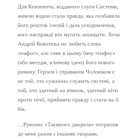
Для Князевича, відданого слуги Системи,
живою водою стала правда, яка позбавила
його решток ілюзій і дала усвідомлення,
кого насправді він мусить захищати. Хоча
Андрій Кокотюха не любить слова
«пафос», але саме в цьому бачу «пафос»
(або меседж, ключову ідею) його нового
роману. Героєм і справжнім Чоловіком є
не той, хто сумлінно служить системі, а
той, хто здатний на вчинок, здатний піти
проти течії, прийняти правду і стати на її
бік.
…Рукопис «Таємного джерела» потрапив
до мене разом з іншими творами,