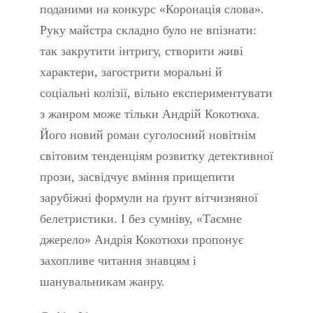
поданими на конкурс «Коронація слова».
Руку майстра складно було не впізнати:
так закрутити інтригу, створити живі
характери, загострити моральні й
соціальні колізії, вільно експериментувати
з жанром може тільки Андрій Кокотюха.
Його новий роман суголосний новітнім
світовим тенденціям розвитку детективної
прози, засвідчує вміння прищепити
зарубіжні формули на ґрунт вітчизняної
белетристики. І без сумніву, «Таємне
джерело» Андрія Кокотюхи пропонує
захопливе читання знавцям і
шанувальникам жанру.