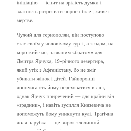
ініціацію — іспит на зрілість думки і
здатність розрізняти чорне і біле , живе і
мертве.
Чужий для тернополян, він поступово
стає своїм у чоловічому гурті, а згодом, на
короткий час, названим «братом» для
Дмитра Ярчука, 19–річного дезертира,
який утік з Афганістану, бо не зміг
убивати жінок і дітей. Гайворонці
допомагають йому переховатися в лісі,
однак Ярчук приречений — для країни він
«зрадник», і навіть зусилля Князевича не
допоможуть йому уникнути кулі. Трагічна
доля парубка — це вирок злочинній