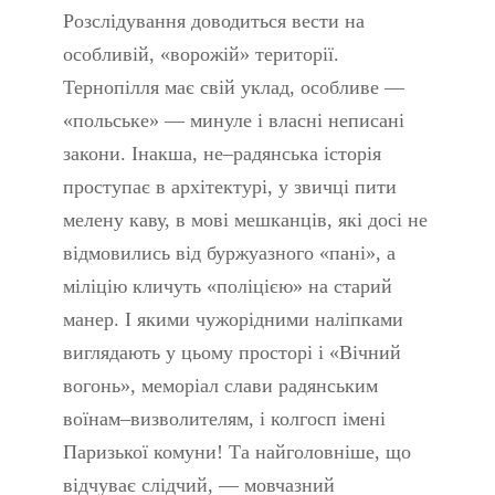
Розслідування доводиться вести на
особливій, «ворожій» території.
Тернопілля має свій уклад, особливе —
«польське» — минуле і власні неписані
закони. Інакша, не–радянська історія
проступає в архітектурі, у звичці пити
мелену каву, в мові мешканців, які досі не
відмовились від буржуазного «пані», а
міліцію кличуть «поліцією» на старий
манер. І якими чужорідними наліпками
виглядають у цьому просторі і «Вічний
вогонь», меморіал слави радянським
воїнам–визволителям, і колгосп імені
Паризької комуни! Та найголовніше, що
відчуває слідчий, — мовчазний