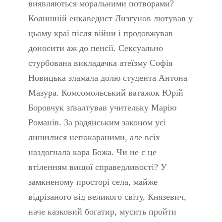
виявляються моральними потворами?
Колишній енкаведист Лизгунов лютував у
цьому краї після війни і продовжував
доносити аж до пенсії. Сексуально
стурбована викладачка атеїзму Софія
Новицька зламала долю студента Антона
Мазура. Комсомольський ватажок Юрій
Боровчук зґвалтував учительку Марію
Романів. За радянським законом усі
лишилися непокараними, але всіх
наздогнала кара Божа. Чи не є це
втіленням вищої справедливості? У
замкненому просторі села, майже
відрізаного від великого світу, Князевич,
наче казковий богатир, мусить пройти