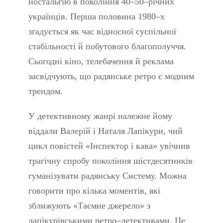
ностальгію в покоління 40–50–річних
українців. Перша половина 1980–х
згадується як час відносної суспільної
стабільності й побутового благополуччя.
Сьогодні кіно, телебачення й реклама
засвідчують, що радянське ретро є модним
трендом.
У детективному жанрі належне йому
віддали Валерій і Наталя Лапікури, чий
цикл повістей «Інспектор і кава» увічнив
трагічну спробу покоління шістдесятників
гуманізувати радянську Систему. Можна
говорити про кілька моментів, які
зближують «Таємне джерело» з
лапікурівськими ретро–детективами. Це