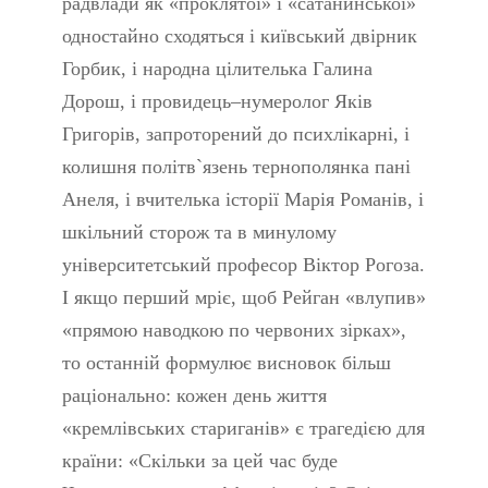
радвлади як «проклятої» і «сатанинської»
одностайно сходяться і київський двірник
Горбик, і народна цілителька Галина
Дорош, і провидець–нумеролог Яків
Григорів, запроторений до психлікарні, і
колишня політв`язень тернополянка пані
Анеля, і вчителька історії Марія Романів, і
шкільний сторож та в минулому
університетський професор Віктор Рогоза.
І якщо перший мріє, щоб Рейган «влупив»
«прямою наводкою по червоних зірках»,
то останній формулює висновок більш
раціонально: кожен день життя
«кремлівських стариганів» є трагедією для
країни: «Скільки за цей час буде