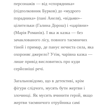
персонажів — від «спорядника»
(підполковник Бурков) до «мудрого
порадника» (пані Анеля), «відьми»–
цілительки (Галина Дорош) і «царівни»
(Марія Романів). І яка ж казка — без
зачаклованого лісу, повного таємничих
тіней і примар, де панує нечиста сила, яка
охороняє джерело? Утім, чарівна казка —
лише привід висловитись про куди
серйозніші речі.
Загальновідомо, що в детективі, крім
фігури слідчого, мусять бути жертви і
злочинці. Як мусить вчинити герой, якщо
жертви таємничого отруйника самі