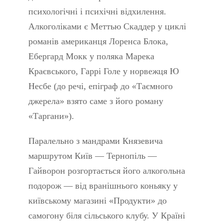
психологічні і психічні відхилення.
Алкоголіками є Меттью Скаддер у циклі
романів американця Лоренса Блока,
Ебергард Мокк у поляка Марека
Краєвського, Гаррі Голе у норвежця Ю
Несбе (до речі, епіграф до «Таємного
джерела» взято саме з його роману
«Таргани»).
Паралельно з мандрами Князевича
маршрутом Київ — Тернопіль —
Гайворон розгортається його алкогольна
подорож — від вранішнього коньяку у
київському магазині «Продукти» до
самогону біля сільського клубу. У Країні