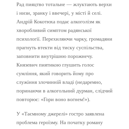
Рад пияцтво тотальне — жлуктають верхи
і низи, зранку і ввечері, у місті й селі.
Андрій Кокотюха подає алкоголізм як
хворобливий симптом радянської
психології. Перехиляючи чарку, громадяни
прагнуть втекти від тиску суспільства,
заповнити внутрішню порожнечу.
Князевич пиятикою глушить голос
сумління, який говорить йому про
служіння злочинній владі (недаремно,
поринаючи в алкогольний дурман, слідчий
повторює: «Гори воно вогнем!»).
У «Таємному джерелі» гостро заявлена
проблема героїзму. На початку роману