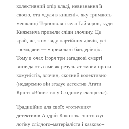
колективний опір владі, невизнання її
своєю, ота «дуля в кишені», яку тримають
мешканці Тернополя і села Гайворон, куди
Князевича привели сліди злочину. Це
край, де, з погляду партійних діячів, усі
громадяни — «приховані бандерівці».
Тому в очах Ігоря три загадкові смерті
виглядають саме як результат змови проти
комуністів, злочин, скоєний колективно
(недаремно він згадує детектив Агати
Крісті «Вбивство у Східному експресі»).
Традиційно для своїх «готичних»
детективів Андрій Кокотюха зіштовхує
логіку слідчого–матеріаліста і казково–