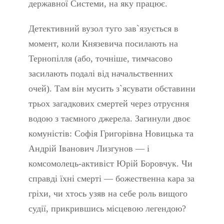
державної Системи, на яку працює.
Детективний вузол туго зав`язується в
момент, коли Князевича посилають на
Тернопілля (або, точніше, тимчасово
засилають подалі від начальственних
очей). Там він мусить з`ясувати обставини
трьох загадкових смертей через отруєння
водою з таємного джерела. Загинули двоє
комуністів: Софія Григорівна Новицька та
Андрій Іванович Лизгунов — і
комсомолець-активіст Юрій Боровчук. Чи
справді їхні смерті — божественна кара за
гріхи, чи хтось узяв на себе роль вищого
судії, прикрившись місцевою легендою?