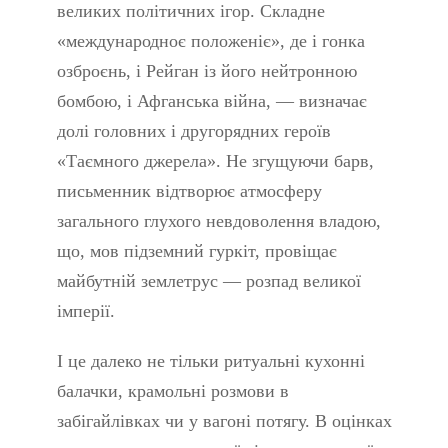
великих політичних ігор. Складне
«международноє положеніє», де і гонка
озброєнь, і Рейган із його нейтронною
бомбою, і Афганська війна, — визначає
долі головних і другорядних героїв
«Таємного джерела». Не згущуючи барв,
письменник відтворює атмосферу
загального глухого невдоволення владою,
що, мов підземний гуркіт, провіщає
майбутній землетрус — розпад великої
імперії.
І це далеко не тільки ритуальні кухонні
балачки, крамольні розмови в
забігайлівках чи у вагоні потягу. В оцінках