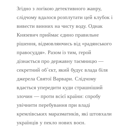
Згідно з логікою детективного жанру,
слідчому вдалося розплутати цей клубок і
вивести винних на чисту воду. Однак
Князевич приймає єдино правильне
рішення, відмовляючись від «радянського
правосуддя». Разом із тим, герой
дізнається про державну таємницю —
секретний об`єкт, який будує влада біля
джерела Святої Варвари. Слідчому
вдається упередити куди страшніший
злочин — проти всієї країни: спробу
увічнити перебування при владі
кремлівських маразматиків, які штовхали
українців у пекло нових воєн.