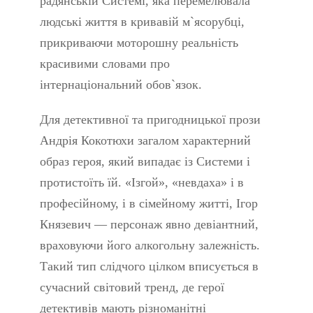
радянській Системі, яка перемелювала
людські життя в кривавій м`ясорубці,
прикриваючи моторошну реальність
красивими словами про
інтернаціональний обов`язок.
Для детективної та пригодницької прози
Андрія Кокотюхи загалом характерний
образ героя, який випадає із Системи і
протистоїть їй. «Ізгой», «невдаха» і в
професійному, і в сімейному житті, Ігор
Князевич — персонаж явно девіантний,
враховуючи його алкогольну залежність.
Такий тип слідчого цілком вписується в
сучасний світовий тренд, де герої
детективів мають різноманітні