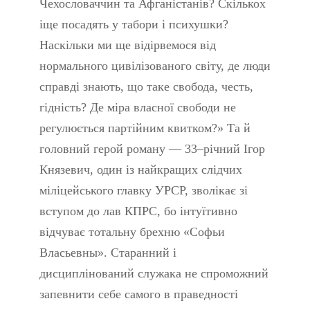
Чехословаччин та Афганістанів? Скількох
іще посадять у табори і психушки?
Наскільки ми ще відірвемося від
нормального цивілізованого світу, де люди
справді знають, що таке свобода, честь,
гідність? Де міра власної свободи не
регулюється партійним квитком?» Та й
головний герой роману — 33–річний Ігор
Князевич, один із найкращих слідчих
міліцейського главку УРСР, зволікає зі
вступом до лав КПРС, бо інтуїтивно
відчуває тотальну брехню «Софьи
Власьевны». Старанний і
дисциплінований служака не спроможний
запевнити себе самого в праведності